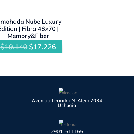
- 10%
lmohada Nube Luxury
Edition | Fibra 46×70 |
Memory&Fiber
El
El
$
19.140
$
17.226
precio
precio
original
actual
era:
es:
$19.140.
$17.226.
Avenida Leandro N. Alem 2034
Ushuaia
2901 611165