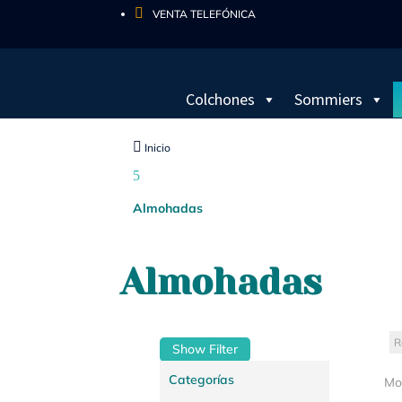

VENTA TELEFÓNICA
Colchones
Sommiers

Inicio
5
Almohadas
Almohadas
Show Filter
Categorías
Mos