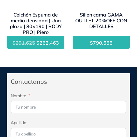
Colchón Espuma de
Sillon cama GAMA
media densidad | Una
OUTLET 20%OFF CON
plaza | 80×190 | BODY
DETALLES
PRO | Piero
El
El
$
291.625
$
262.463
$
790.656
precio
precio
original
actual
era:
es:
$291.625.
$262.463.
Contactanos
Nombre
Apellido