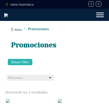

VENTA TELEFÓNICA
Promociones
5

Inicio
Promociones
Show Filter
Mostrando los 2 resultados
- 10%
- 20%