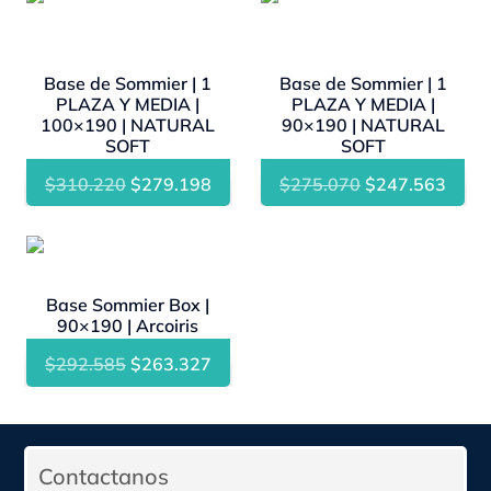
- 10%
- 10%
Base de Sommier | 1
Base de Sommier | 1
PLAZA Y MEDIA |
PLAZA Y MEDIA |
100×190 | NATURAL
90×190 | NATURAL
SOFT
SOFT
El
El
El
El
$
310.220
$
279.198
$
275.070
$
247.563
precio
precio
precio
preci
original
actual
original
actua
- 10%
era:
es:
era:
es:
$310.220.
$279.198.
$275.070.
$247
Base Sommier Box |
90×190 | Arcoiris
El
El
$
292.585
$
263.327
precio
precio
original
actual
era:
es:
Contactanos
$292.585.
$263.327.