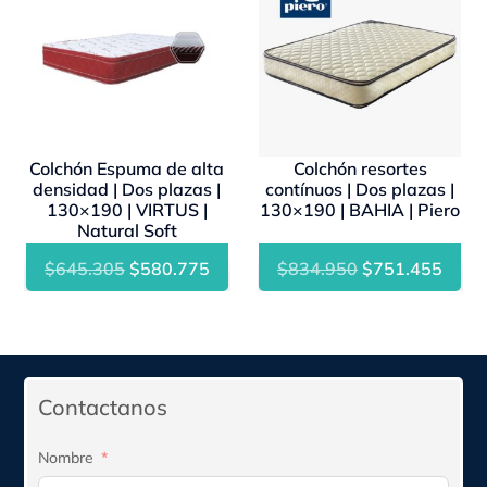
Colchón Espuma de alta
Colchón resortes
densidad | Dos plazas |
contínuos | Dos plazas |
130×190 | VIRTUS |
130×190 | BAHIA | Piero
Natural Soft
El
El
El
El
$
645.305
$
580.775
$
834.950
$
751.455
precio
precio
precio
preci
original
actual
original
actua
era:
es:
era:
es:
$645.305.
$580.775.
$834.950.
$751
Contactanos
Nombre