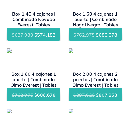
Box 1,40 4 cajones |
Box 1,60 4 cajones 1
Combinado Nevado
puerta | Combinado
Everest| Tables
Nogal Negro | Tables
El
El
El
El
$
637.980
$
574.182
$
762.975
$
686.678
precio
precio
precio
preci
original
actual
original
actua
- 10%
- 10%
era:
es:
era:
es:
$637.980.
$574.182.
$762.975.
$686
Box 1,60 4 cajones 1
Box 2,00 4 cajones 2
puerta | Combinado
puertas | Combinado
Olmo Everest | Tables
Olmo Everest | Tables
El
El
El
El
$
762.975
$
686.678
$
897.620
$
807.858
precio
precio
precio
preci
original
actual
original
actua
- 10%
- 10%
era:
es:
era:
es:
$762.975.
$686.678.
$897.620.
$807