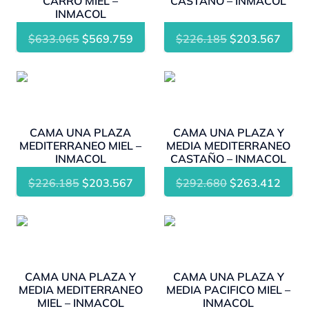
CARRO MIEL –
CASTAÑO – INMACOL
INMACOL
El
El
El
El
$
633.065
$
569.759
$
226.185
$
203.567
precio
precio
precio
preci
original
actual
original
actua
- 10%
- 10%
era:
es:
era:
es:
$633.065.
$569.759.
$226.185.
$203
CAMA UNA PLAZA
CAMA UNA PLAZA Y
MEDITERRANEO MIEL –
MEDIA MEDITERRANEO
INMACOL
CASTAÑO – INMACOL
El
El
El
El
$
226.185
$
203.567
$
292.680
$
263.412
precio
precio
precio
preci
original
actual
original
actua
- 10%
- 10%
era:
es:
era:
es:
$226.185.
$203.567.
$292.680.
$263
CAMA UNA PLAZA Y
CAMA UNA PLAZA Y
MEDIA MEDITERRANEO
MEDIA PACIFICO MIEL –
MIEL – INMACOL
INMACOL