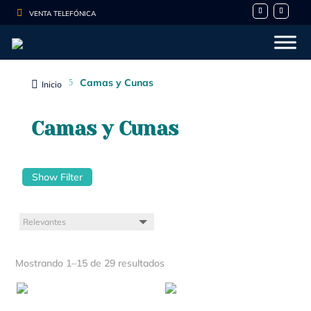

VENTA TELEFÓNICA
Camas y Cunas
5

Inicio
Camas y Cunas
Show Filter
Mostrando 1–15 de 29 resultados
- 10%
- 10%