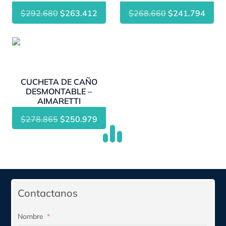
El
El
El
El
$
292.680
$
263.412
$
268.660
$
241.794
precio
precio
precio
preci
original
actual
original
actua
- 10%
era:
es:
era:
es:
$292.680.
$263.412.
$268.660.
$241
CUCHETA DE CAÑO
DESMONTABLE –
AIMARETTI
El
El
$
278.865
$
250.979
precio
precio
original
actual
era:
es:
$278.865.
$250.979.
Contactanos
Nombre