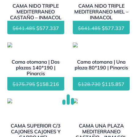
CAMA NIDO TRIPLE
CAMA NIDO TRIPLE
MEDITERRANEO
MEDITERRANEO MIEL –
CASTAÑO – INMACOL
INMACOL
El
El
El
El
$
641.485
$
577.337
$
641.485
$
577.337
precio
precio
precio
preci
original
actual
original
actua
- 10%
- 10%
era:
es:
era:
es:
$641.485.
$577.337.
$641.485.
$577
Cama otomana | Dos
Cama otomana | Una
plazas 140*190 |
plaza 80*190 | Pinarcis
Pinarcis
El
El
El
El
$
175.795
$
158.216
$
128.730
$
115.857
precio
precio
precio
preci
original
actual
original
actua
- 10%
- 10%
era:
es:
era:
es:
$175.795.
$158.216.
$128.730.
$115
CAMA SUPERIOR C/3
CAMA UNA PLAZA
CAJONES CAJONES Y
MEDITERRANEO