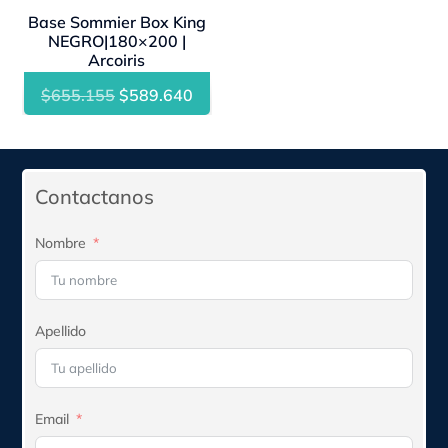
Base Sommier Box King
NEGRO|180×200 |
Arcoiris
El
El
$
655.155
$
589.640
precio
precio
original
actual
era:
es:
Contactanos
$655.155.
$589.640.
Nombre
Apellido
Email