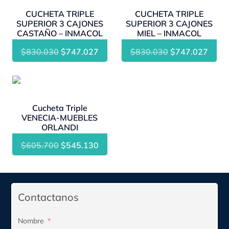
CUCHETA TRIPLE
CUCHETA TRIPLE
SUPERIOR 3 CAJONES
SUPERIOR 3 CAJONES
CASTAÑO – INMACOL
MIEL – INMACOL
El
El
El
El
$
830.030
$
747.027
$
830.030
$
747.027
precio
precio
precio
preci
original
actual
original
actua
- 10%
era:
es:
era:
es:
$830.030.
$747.027.
$830.030.
$747
Cucheta Triple
VENECIA-MUEBLES
ORLANDI
El
El
$
605.700
$
545.130
precio
precio
original
actual
era:
es:
Contactanos
$605.700.
$545.130.
Nombre