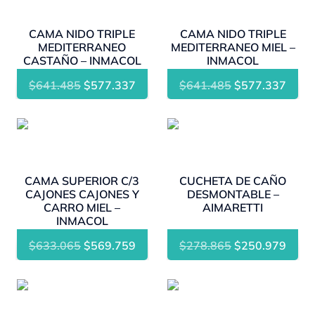
CAMA NIDO TRIPLE
CAMA NIDO TRIPLE
MEDITERRANEO
MEDITERRANEO MIEL –
CASTAÑO – INMACOL
INMACOL
El
El
El
El
$
641.485
$
577.337
$
641.485
$
577.337
precio
precio
precio
preci
original
actual
original
actua
- 10%
- 10%
era:
es:
era:
es:
$641.485.
$577.337.
$641.485.
$577
CAMA SUPERIOR C/3
CUCHETA DE CAÑO
CAJONES CAJONES Y
DESMONTABLE –
CARRO MIEL –
AIMARETTI
INMACOL
El
El
El
El
$
633.065
$
569.759
$
278.865
$
250.979
precio
precio
precio
preci
original
actual
original
actua
- 10%
- 10%
era:
es:
era:
es: