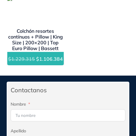
- 10%
era:
es:
era:
es:
$2.079.870.
$1.871.883.
$1.244.150.
$1.
Colchón resortes
contínuos + Pillow | King
Size | 200×200 | Top
Euro Pillow | Bassett
El
El
$
1.229.315
$
1.106.384
precio
precio
original
actual
era:
es:
Contactanos
$1.229.315.
$1.106.384.
Nombre
Apellido