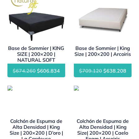
Base de Sommier | KING
Base de Sommier | King
SIZE | 200×200 |
Size | 200×200 | Arcoiris
NATURAL SOFT
El
El
El
El
$
674.260
$
606.834
$
709.120
$
638.208
precio
precio
precio
preci
original
actual
original
actua
- 10%
- 10%
era:
es:
era:
es:
$674.260.
$606.834.
$709.120.
$638
Colchón de Espuma de
Colchón de Espuma de
Alta Densidad | King
Alta Densidad | King
Size | 200×200 | D’oro |
Size| 200×200 | Caelo
La Cardeuse
Foam | Arcoiris