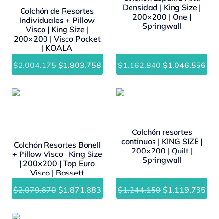
Densidad | King Size |
Colchón de Resortes
200×200 | One |
Individuales + Pillow
Springwall
Visco | King Size |
200×200 | Visco Pocket
| KOALA
El
El
El
El
$
2.004.175
$
1.803.758
$
1.162.840
$
1.046.556
precio
precio
precio
pre
original
actual
original
act
- 10%
- 10%
era:
es:
era:
es:
$2.004.175.
$1.803.758.
$1.162.840.
$1.
Colchón resortes
continuos | KING SIZE |
Colchón Resortes Bonell
200×200 | Quilt |
+ Pillow Visco | King Size
Springwall
| 200×200 | Top Euro
Visco | Bassett
El
El
El
El
$
2.079.870
$
1.871.883
$
1.244.150
$
1.119.735
precio
precio
precio
pre
original
actual
original
act