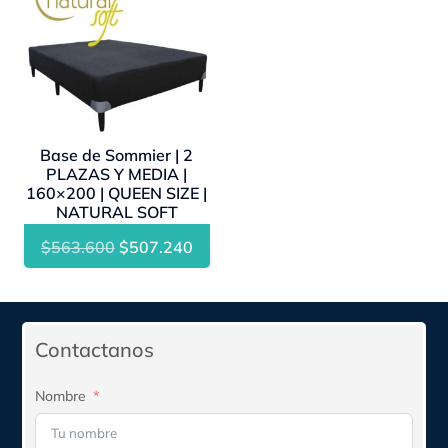
Base de Sommier | 2
PLAZAS Y MEDIA |
160×200 | QUEEN SIZE |
NATURAL SOFT
El
El
$
563.600
$
507.240
precio
precio
original
actual
era:
es:
Contactanos
$563.600.
$507.240.
Nombre