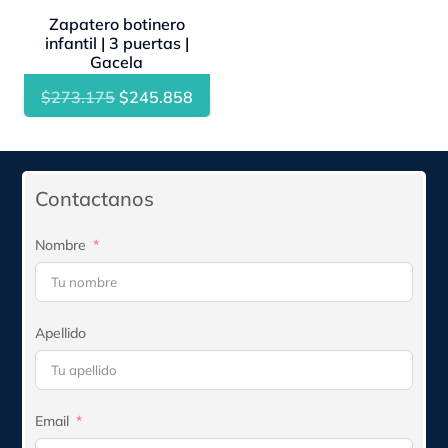
Zapatero botinero
infantil | 3 puertas |
Gacela
El
El
$
273.175
$
245.858
precio
precio
original
actual
era:
es:
Contactanos
$273.175.
$245.858.
Nombre
Apellido
Email