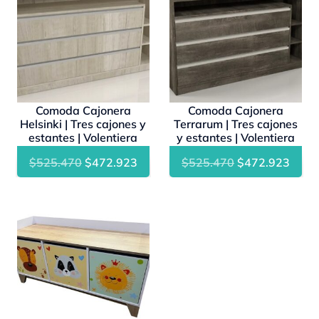
Comoda Cajonera
Comoda Cajonera
Helsinki | Tres cajones y
Terrarum | Tres cajones
estantes | Volentiera
y estantes | Volentiera
El
El
El
El
$
525.470
$
472.923
$
525.470
$
472.923
precio
precio
precio
preci
original
actual
original
actua
- 10%
era:
es:
era:
es:
$525.470.
$472.923.
$525.470.
$472