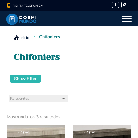

VENTA TELEFÓNICA
Chifoniers
5

Inicio
Chifoniers
Show Filter
Mostrando los 3 resultados
- 10%
- 10%