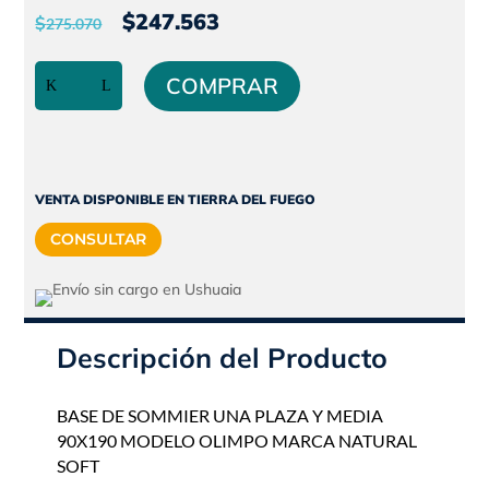
El
El
$
247.563
$
275.070
precio
precio
Base
original
actual
COMPRAR
de
era:
es:
Sommier
$275.070.
$247.563.
|
1
PLAZA
VENTA DISPONIBLE EN TIERRA DEL FUEGO
Y
CONSULTAR
MEDIA
|
90×190
|
NATURAL
Descripción del Producto
SOFT
cantidad
BASE DE SOMMIER UNA PLAZA Y MEDIA
90X190 MODELO OLIMPO MARCA NATURAL
SOFT