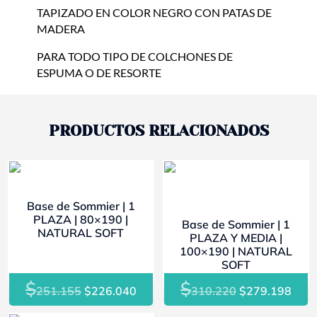
TAPIZADO EN COLOR NEGRO CON PATAS DE
MADERA
PARA TODO TIPO DE COLCHONES DE
ESPUMA O DE RESORTE
PRODUCTOS RELACIONADOS
- 10%
- 10%
Base de Sommier | 1
PLAZA | 80×190 |
Base de Sommier | 1
NATURAL SOFT
PLAZA Y MEDIA |
100×190 | NATURAL
SOFT
$
$
El
El
El
El
251.155
$
226.040
310.220
$
279.198
precio
precio
precio
prec