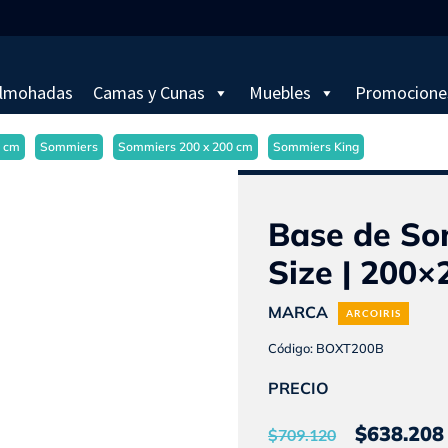
lmohadas
Camas y Cunas
Muebles
Promocione
0 cm
Sommiers
Sommiers 200 x 200 cm
Sommiers King
Base de So
Size | 200×2
MARCA
ARCOIRIS
Código: BOXT200B
PRECIO
El
$
638.208
$
709.120