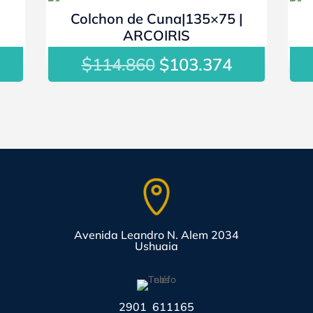
- 10%
|
Colchon de Cuna|135×75 |
ARCOIRIS
$
El
El
114.860
$
103.374
recio
precio
precio
ctual
original
actual
:
era:
es:
92.804.
$114.860.
$103.374.
Avenida Leandro N. Alem 2034
Ushuaia
2901 611165