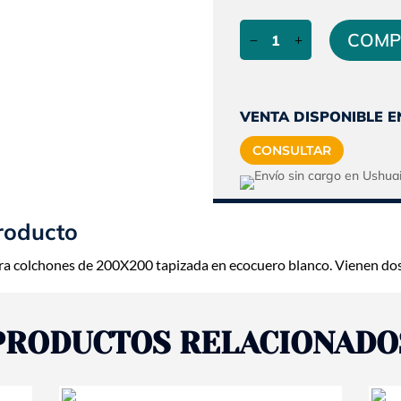
preci
Base
origin
COMP
de
era:
Sommier
$709.
|
King
VENTA DISPONIBLE E
Size
CONSULTAR
|
200x200
|
Arcoiris
roducto
cantidad
a colchones de 200X200 tapizada en ecocuero blanco. Vienen do
PRODUCTOS RELACIONADO