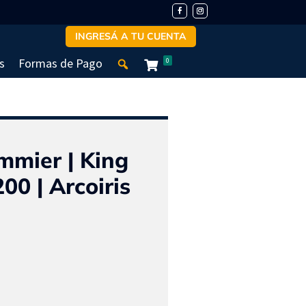
INGRESÁ A TU CUENTA
s
Formas de Pago
0
mmier | King
00 | Arcoiris
El