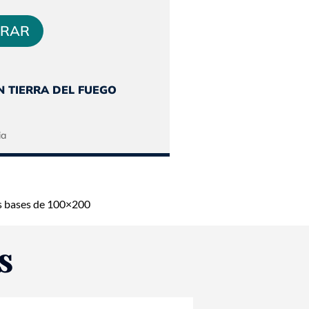
o
precio
al
actual
RAR
es:
120.
$638.208.
N TIERRA DEL FUEGO
s bases de 100×200
S