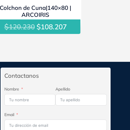
- 10%
Colchon de Cuna|140×80 |
ARCOIRIS
$
El
El
120.230
$
108.207
precio
precio
original
actual
era:
es:
$120.230.
$108.207.
Contactanos
Nombre
Apellido
Email