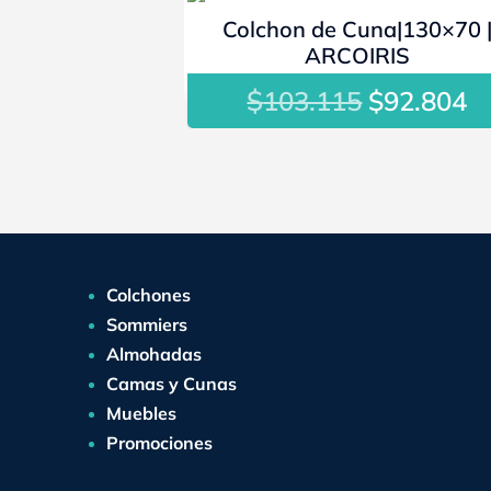
- 10%
Colchon de Cuna|130×70 
ARCOIRIS
$
El
El
103.115
$
92.804
precio
p
original
a
era:
es
$103.115.
$
Colchones
Sommiers
Almohadas
Camas y Cunas
Muebles
Promociones