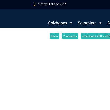

VENTA TELEFÓNICA
Colchones
Sommiers
A
Inicio
Productos
Colchones 200 x 20
- 10%