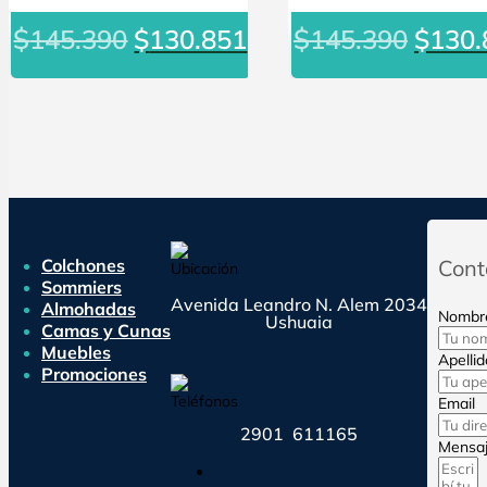
El
El
El
$
$
145.390
$
130.851
145.390
$
130.
precio
precio
preci
original
actual
origin
era:
es:
era:
$145.390.
$130.851.
$145.
Colchones
Cont
Sommiers
Avenida Leandro N. Alem 2034
Almohadas
Nombr
Ushuaia
Camas y Cunas
Muebles
Apellid
Promociones
Email
2901 611165
Mensa
Seguir