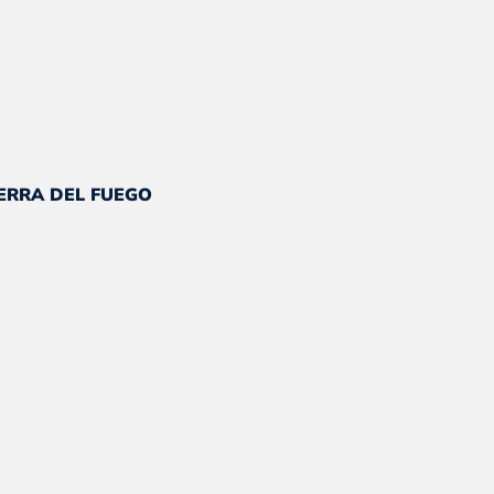
cio
ual
IERRA DEL FUEGO
.
.693.