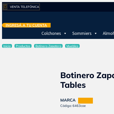

VENTA TELEFÓNICA
INGRESÁ A TU CUENTA
Colchones
Sommiers
Almo
Inicio
Productos
Botinero Zapatero
Muebles
Botinero Zapa
Tables
MARCA
TABLES
Código: 6463coe