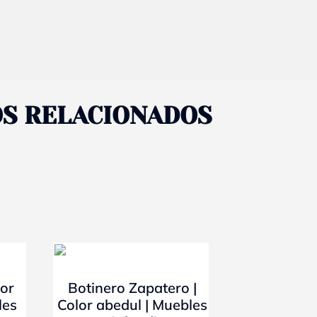
S RELACIONADOS
- 10%
lor
Botinero Zapatero |
les
Color abedul | Muebles