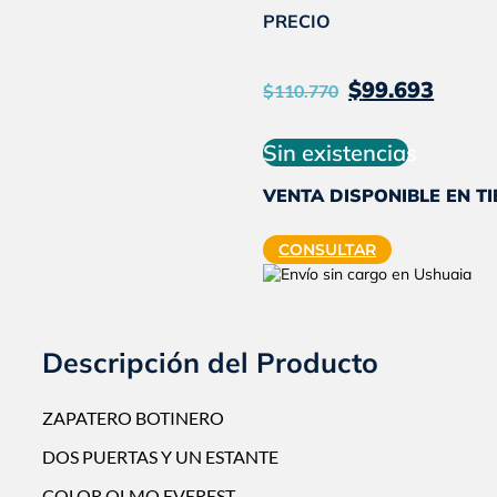
PRECIO
El
El
$
99.693
$
110.770
precio
pre
original
act
Sin existencias
era:
es:
VENTA DISPONIBLE EN T
$110.770
$99
CONSULTAR
Descripción del Producto
ZAPATERO BOTINERO
DOS PUERTAS Y UN ESTANTE
COLOR OLMO EVEREST