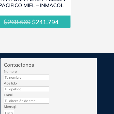
PACIFICO MIEL – INMACOL
$
El
El
268.660
$
241.794
precio
precio
original
actual
era:
es:
$268.660.
$241.794.
Contactanos
Nombre
Apellido
Email
Mensaje