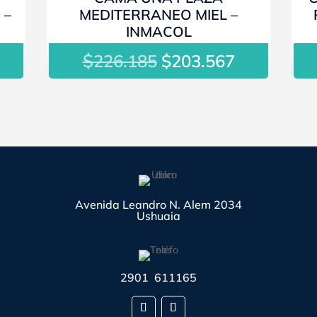
 –
MEDITERRANEO MIEL –
INMACOL
l
$
El
El
226.185
$
203.567
recio
precio
precio
ctual
original
actual
s:
era:
es:
203.567.
$226.185.
$203.567.
Avenida Leandro N. Alem 2034
Ushuaia
2901 611165