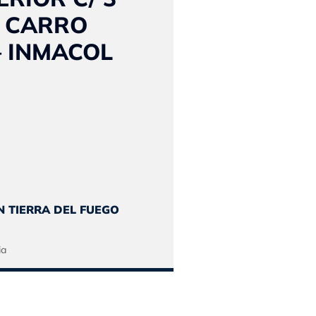
Y CARRO
– INMACOL
El
o
precio
al
actual
N TIERRA DEL FUEGO
es:
650.
$532.485.