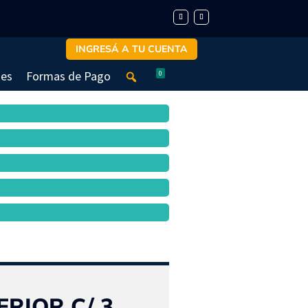
INGRESÁ A TU CUENTA
nes
Formas de Pago
0
RIOR C/ 3