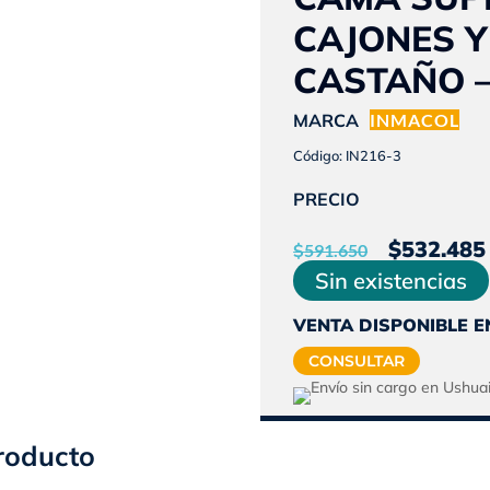
CAJONES 
CASTAÑO 
MARCA
INMACOL
Código: IN216-3
PRECIO
El
$
532.485
$
591.650
preci
Sin existencias
origin
VENTA DISPONIBLE E
era:
CONSULTAR
$591.
roducto