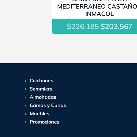
MEDITERRANEO CASTAÑO
INMACOL
$
El
E
226.185
$
203.567
precio
p
original
a
era:
e
$226.185.
$
Colchones
Sommiers
Almohadas
Camas y Cunas
Muebles
Promociones