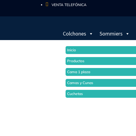

VENTA TELEFÓNICA
Colchones
Sommiers
Inicio
Productos
Cama 1 plaza
Camas y Cunas
Cuchetas