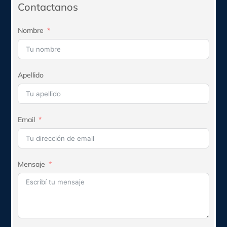
$268.660.
$241.794.
Contactanos
Nombre
Apellido
Email
Mensaje