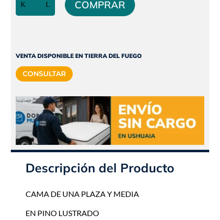
original
actual
COMPRAR
UNA
era:
es:
PLAZA
$292.680.
$263.412.
Y
MEDIA
MEDITERRANEO
VENTA DISPONIBLE EN TIERRA DEL FUEGO
MIEL
CONSULTAR
-
INMACOL
cantidad
Descripción del Producto
CAMA DE UNA PLAZA Y MEDIA
EN PINO LUSTRADO