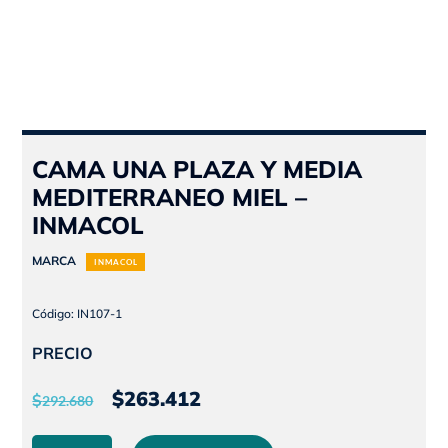
CAMA UNA PLAZA Y MEDIA
MEDITERRANEO MIEL –
INMACOL
MARCA
INMACOL
Código: IN107-1
PRECIO
El
El
$
263.412
$
292.680
precio
precio
CAMA