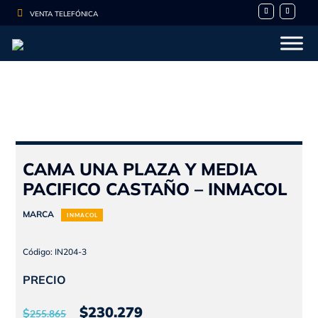

VENTA TELEFÓNICA
CAMA UNA PLAZA Y MEDIA
PACIFICO CASTAÑO – INMACOL
MARCA
INMACOL
Código: IN204-3
PRECIO
El
El
$
230.279
$
255.865