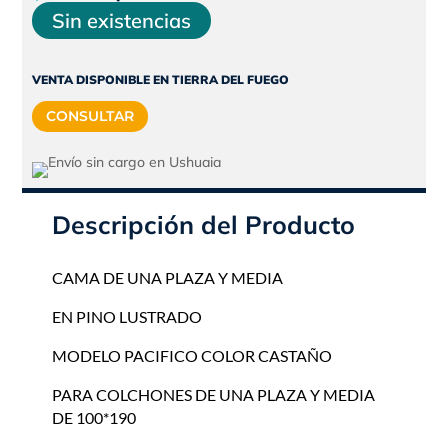
precio
precio
Sin existencias
original
actual
era:
es:
VENTA DISPONIBLE EN TIERRA DEL FUEGO
$255.865.
$230.279.
CONSULTAR
Descripción del Producto
CAMA DE UNA PLAZA Y MEDIA
EN PINO LUSTRADO
MODELO PACIFICO COLOR CASTAÑO
PARA COLCHONES DE UNA PLAZA Y MEDIA
DE 100*190