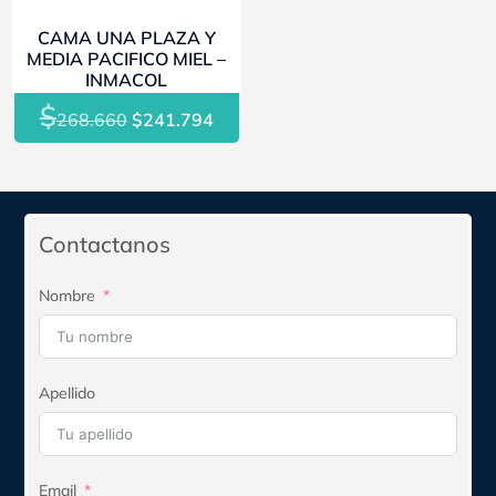
$226.185.
$203.567.
$226.185.
$203
CAMA UNA PLAZA Y
MEDIA PACIFICO MIEL –
INMACOL
$
El
El
268.660
$
241.794
precio
precio
original
actual
era:
es:
$268.660.
$241.794.
Contactanos
Nombre
Apellido
Email