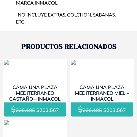
MARCA INMACOL
-NO INCLUYE EXTRAS, COLCHON, SABANAS,
ETC-
PRODUCTOS RELACIONADOS
- 10%
- 10%
CAMA UNA PLAZA
CAMA UNA PLAZA
MEDITERRANEO
MEDITERRANEO MIEL –
CASTAÑO – INMACOL
INMACOL
$
$
El
El
El
El
226.185
$
203.567
226.185
$
203.567
precio
precio
precio
prec
original
actual
original
actu
- 10%
era:
es:
era:
es: