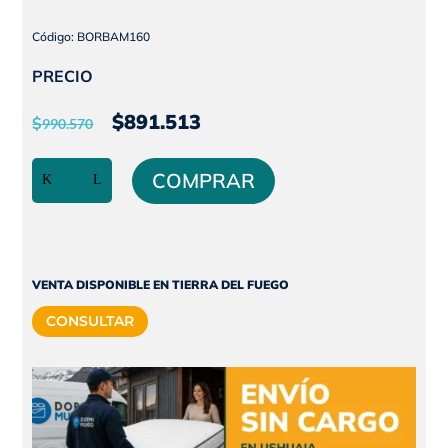
Código: BORBAM160
PRECIO
El
El
$
891.513
$
990.570
precio
precio
Colchon
original
actual
COMPRAR
de
era:
es:
resortes
$990.570.
$891.513.
continuos
|
QUEEN
VENTA DISPONIBLE EN TIERRA DEL FUEGO
SIZE
CONSULTAR
|
160x200
|
BOREAL
BAMBOO
|