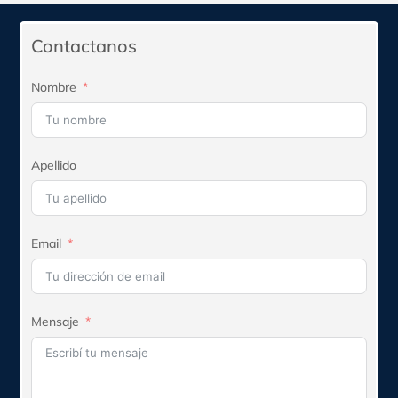
era:
es:
$761.585.
$685.427.
Contactanos
Nombre
Apellido
Email
Mensaje