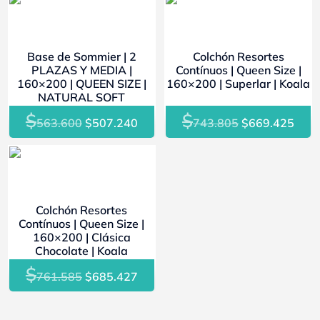
- 10%
- 10%
Base de Sommier | 2
Colchón Resortes
PLAZAS Y MEDIA |
Contínuos | Queen Size |
160×200 | QUEEN SIZE |
160×200 | Superlar | Koala
NATURAL SOFT
$
$
El
El
El
El
563.600
$
507.240
743.805
$
669.425
precio
precio
precio
prec
original
actual
original
actu
- 10%
era:
es:
era:
es:
$563.600.
$507.240.
$743.805.
$669
Colchón Resortes
Contínuos | Queen Size |
160×200 | Clásica
Chocolate | Koala
$
El
El
761.585
$
685.427
precio
precio
original
actual