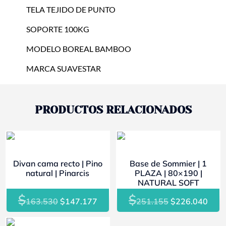
TELA TEJIDO DE PUNTO
SOPORTE 100KG
MODELO BOREAL BAMBOO
MARCA SUAVESTAR
PRODUCTOS RELACIONADOS
- 10%
- 10%
Divan cama recto | Pino
Base de Sommier | 1
natural | Pinarcis
PLAZA | 80×190 |
NATURAL SOFT
$
$
El
El
El
El
163.530
$
147.177
251.155
$
226.040
precio
precio
precio
prec
original
actual
original
actu