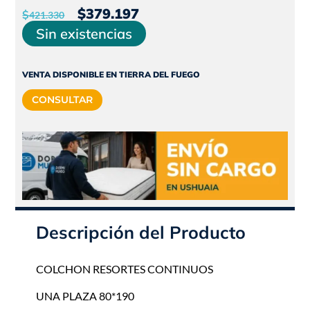
El
El
$
379.197
$
421.330
precio
precio
Sin existencias
original
actual
era:
es:
VENTA DISPONIBLE EN TIERRA DEL FUEGO
$421.330.
$379.197.
CONSULTAR
Descripción del Producto
COLCHON RESORTES CONTINUOS
UNA PLAZA 80*190