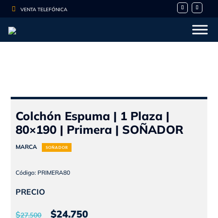

VENTA TELEFÓNICA
Colchón Espuma | 1 Plaza |
80×190 | Primera | SOÑADOR
MARCA
SOÑADOR
Código: PRIMERA80
PRECIO
El
El
$
24.750
$
27.500