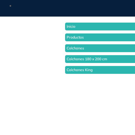
Inicio
Productos
Colchones
Colchones 180 x 200 cm
Colchones King
- 10%