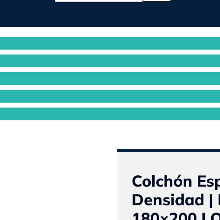
0
Colchón Es
Densidad | 
180×200 | O