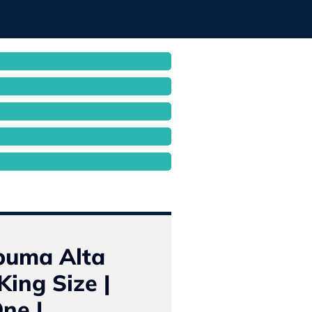
puma Alta
King Size |
ne |