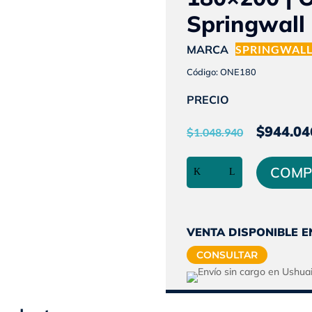
Springwall
MARCA
SPRINGWAL
Código: ONE180
PRECIO
El
$
944.04
$
1.048.940
preci
Colchón
origi
COMP
Espuma
era:
Alta
$1.04
Densidad
|
VENTA DISPONIBLE E
King
CONSULTAR
Size
|
180x200
|