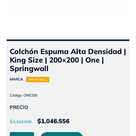
Colchón Espuma Alta Densidad |
King Size | 200×200 | One |
Springwall
MARCA
SPRINGWALL
Código: ONE200
PRECIO
El
El
$
1.046.556
$
1.162.840
precio
precio
Colchón