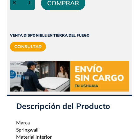
original
actual
COMPRAR
Espuma
era:
es:
Alta
$1.162.840.
$1.046.556.
Densidad
|
King
VENTA DISPONIBLE EN TIERRA DEL FUEGO
Size
CONSULTAR
|
200x200
|
One
|
Springwall
cantidad
Descripción del Producto
Marca
Springwall
Material Interior