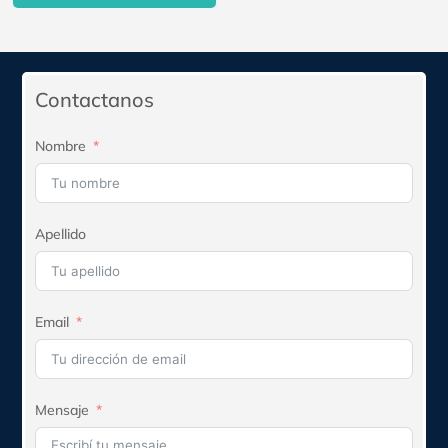
precio
precio
original
actual
era:
es:
$264.610.
$238.149.
Contactanos
Nombre
Apellido
Email
Mensaje