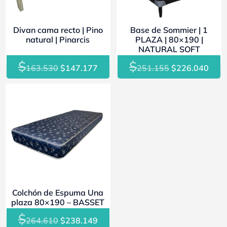
Divan cama recto | Pino
Base de Sommier | 1
natural | Pinarcis
PLAZA | 80×190 |
NATURAL SOFT
$
$
El
El
El
El
163.530
$
147.177
251.155
$
226.040
precio
precio
precio
prec
original
actual
original
actu
- 10%
era:
es:
era:
es:
$163.530.
$147.177.
$251.155.
$226
Colchón de Espuma Una
plaza 80×190 – BASSET
$
El
El
264.610
$
238.149