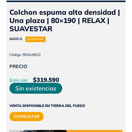
Colchon espuma alta densidad |
Una plaza | 80×190 | RELAX |
SUAVESTAR
MARCA
SUAVESTAR
Código: RENU8022
PRECIO
El
El
$
319.590
$
355.100
precio
precio
Sin existencias
original
actual
era:
es:
VENTA DISPONIBLE EN TIERRA DEL FUEGO
$355.100.
$319.590.
CONSULTAR