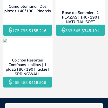
Cama otomana | Dos
plazas 140*190 | Pinarcis
Base de Sommier | 2
PLAZAS | 140×190 |
NATURAL SOFT
$
$
El
El
El
El
175.795
$
158.216
383.545
$
345.191
precio
precio
precio
prec
original
actual
original
actu
- 10%
era:
es:
era:
es:
$175.795.
$158.216.
$383.545.
$345
Colchón Resortes
Contínuos + pillow | 1
plaza | 80×190 | Jackie |
SPRINGWALL
$
El
El
465.465
$
418.919
precio
precio
original
actual
era:
es:
$465.465.
$418.919.