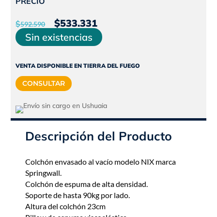
PRECIO
El
El
$
533.331
$
592.590
precio
precio
Sin existencias
original
actual
era:
es:
VENTA DISPONIBLE EN TIERRA DEL FUEGO
$592.590.
$533.331.
CONSULTAR
Descripción del Producto
Colchón envasado al vacío modelo NIX marca
Springwall.
Colchón de espuma de alta densidad.
Soporte de hasta 90kg por lado.
Altura del colchón 23cm