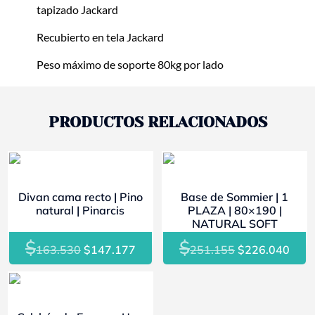
tapizado Jackard
Recubierto en tela Jackard
Peso máximo de soporte 80kg por lado
PRODUCTOS RELACIONADOS
- 10%
- 10%
Divan cama recto | Pino
Base de Sommier | 1
natural | Pinarcis
PLAZA | 80×190 |
NATURAL SOFT
$
$
El
El
El
El
163.530
$
147.177
251.155
$
226.040
precio
precio
precio
prec
original
actual
original
actu
- 10%
era:
es:
era:
es: