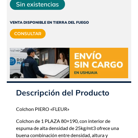
precio
precio
Sin existencias
original
actual
era:
es:
VENTA DISPONIBLE EN TIERRA DEL FUEGO
$584.485.
$526.037.
CONSULTAR
Descripción del Producto
Colchon PIERO «FLEUR»
Colchon de 1 PLAZA 80×190, con interior de
espuma de alta densidad de 25kg/mt3 ofrece una
buena combinación entre densidad, altura y