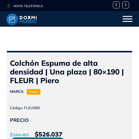

VENTA TELEFÓNICA
Colchón Espuma de alta
densidad | Una plaza | 80×190 |
FLEUR | Piero
MARCA
PIERO
Código: FLEUR80
PRECIO
El
El
$
526.037
$
584.485