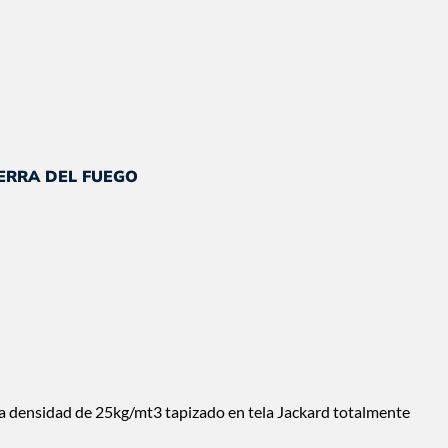
ecio
tual
IERRA DEL FUEGO
.
76.907.
a densidad de 25kg/mt3 tapizado en tela Jackard totalmente