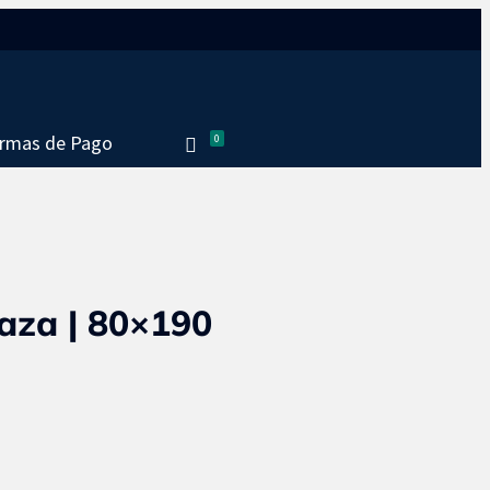
Seguir
Seguir
rmas de Pago
0
aza | 80×190