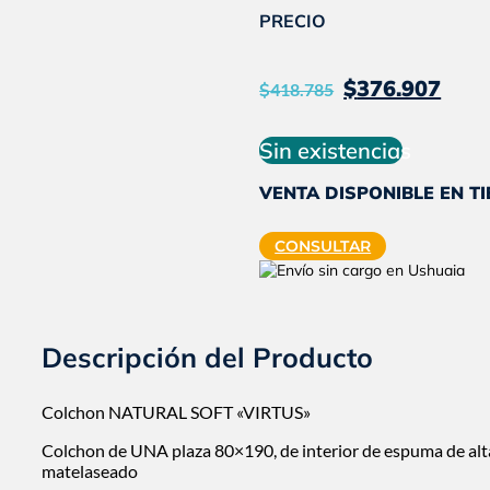
PRECIO
El
El
$
376.907
$
418.785
precio
pr
original
ac
Sin existencias
era:
es:
VENTA DISPONIBLE EN T
$418.785
$3
CONSULTAR
Descripción del Producto
Colchon NATURAL SOFT «VIRTUS»
Colchon de UNA plaza 80×190, de interior de espuma de alt
matelaseado