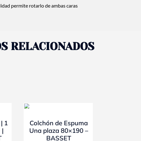
idad permite rotarlo de ambas caras
S RELACIONADOS
- 10%
| 1
Colchón de Espuma
 |
Una plaza 80×190 –
T
BASSET