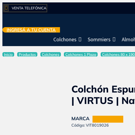

VENTA TELEFÓNICA
INGRESÁ A TU CUENTA
Colchones
Sommiers
Almo
Inicio
Productos
Colchones
Colchones 1 Plaza
Colchones 80 x 19
Colchón Espu
| VIRTUS | Na
MARCA
NATURAL SOFT
Código: VIT8019026