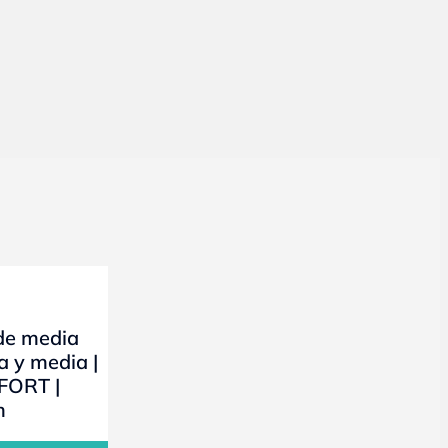
de media
a y media |
FORT |
m