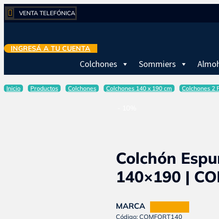

VENTA TELEFÓNICA
INGRESÁ A TU CUENTA
Colchones
Sommiers
Almo
Inicio
Productos
Colchones
Colchones 140 x 190 cm
Colchones 2 
- 10%
Colchón Espu
140×190 | C
MARCA
SUAVEGOM
Código: COMFORT140