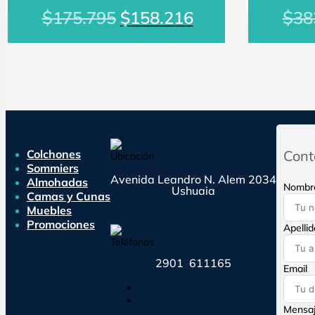
El
El
$
$
175.795
$
158.216
38
precio
precio
original
actual
era:
es:
$175.795.
$158.216.
Colchones
Cont
Sommiers
Avenida Leandro N. Alem 2034
Almohadas
Nombr
Ushuaia
Camas y Cunas
Muebles
Promociones
Apellid
2901 611165
Email
Seguir
Seguir
Mensa