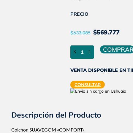
PRECIO
El
El
$
569.777
$
633.085
precio
pr
original
ac
Colchón
COMPRA
Espuma
era:
es:
de
media
$633.085
$5
densidad
VENTA DISPONIBLE EN T
|
Dos
CONSULTAR
plazas
|
140x190
|
COMFORT
|
Descripción del Producto
Suavegom
cantidad
Colchon SUAVEGOM «COMFORT»