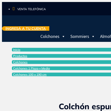

VENTA TELEFÓNICA
INGRESÁ A TU CUENTA
Colchones
Sommiers
Almo
Inicio
Productos
Colchones
Colchones 1 Plaza y Media
Colchones 100 x 190 cm
Colchón espu