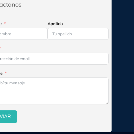
actanos
e
Apellido
je
VIAR