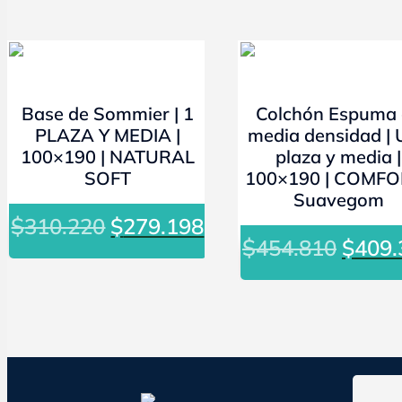
- 10%
- 10%
Base de Sommier | 1
Colchón Espuma
PLAZA Y MEDIA |
media densidad |
100×190 | NATURAL
plaza y media |
SOFT
100×190 | COMFO
Suavegom
El
El
$
310.220
$
279.198
El
$
454.810
$
409.
precio
precio
preci
original
actual
origin
era:
es:
era:
$310.220.
$279.198.
$454.