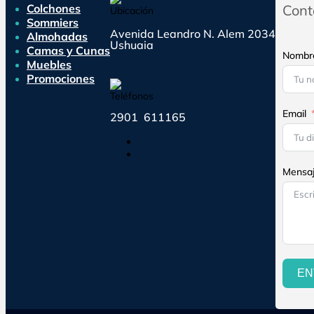
Colchones
Cont
Sommiers
Avenida Leandro N. Alem 2034
Almohadas
Ushuaia
Camas y Cunas
Nombr
Muebles
Promociones
Email
2901 611165
Seguir
Seguir
Mensa
EN