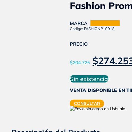
Fashion Pro
MARCA
SUAVEGOM
Código: FASHIONP10018
PRECIO
El
$
274.25
$
304.725
precio
original
Sin existencias
era:
VENTA DISPONIBLE EN T
$304.725
CONSULTAR