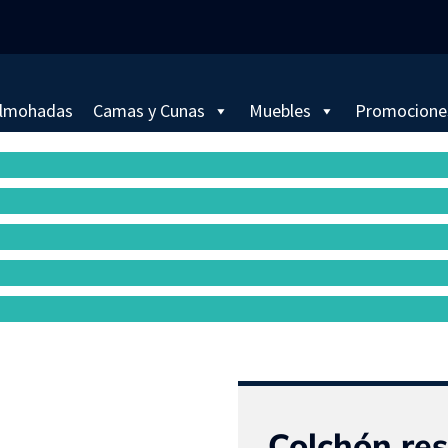
lmohadas
Camas y Cunas
Muebles
Promocione
Colchón res