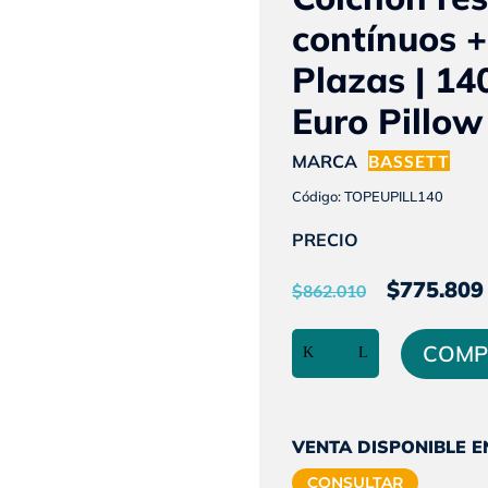
contínuos +
Plazas | 14
Euro Pillow
MARCA
BASSETT
Código: TOPEUPILL140
PRECIO
El
$
775.809
$
862.010
preci
Colchón
origin
COMP
resortes
era:
contínuos
$862.
+
Pillow
VENTA DISPONIBLE E
|
CONSULTAR