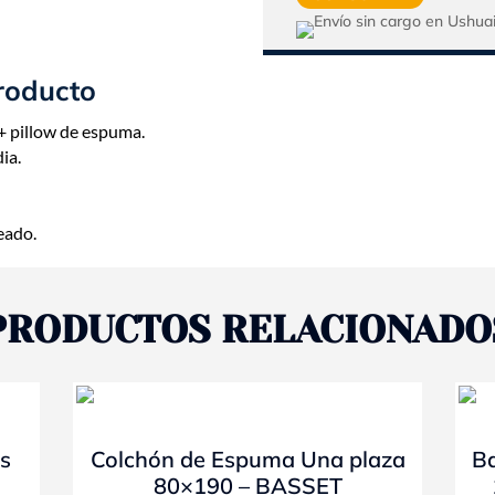
Dos
Plazas
|
140x190
roducto
|
Top
+ pillow de espuma.
Euro
ia.
Pillow
|
Bassett
eado.
cantidad
PRODUCTOS RELACIONADO
- 10%
s
Colchón de Espuma Una plaza
Ba
80×190 – BASSET