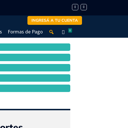
INGRESÁ A TU CUENTA
s
Formas de Pago
0
ortes