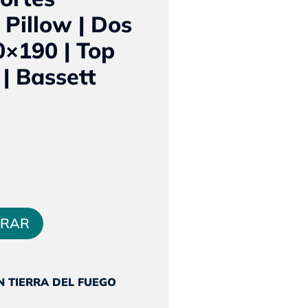
 Pillow | Dos
0×190 | Top
 | Bassett
El
o
precio
al
actual
RAR
es:
010.
$775.809.
N TIERRA DEL FUEGO