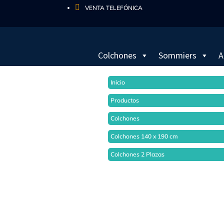

VENTA TELEFÓNICA
Colchones
Sommiers
A
Inicio
Productos
Colchones
Colchones 140 x 190 cm
Colchones 2 Plazas
- 10%