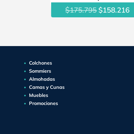
$
El
E
175.795
$
158.216
precio
p
original
a
era:
e
$175.795.
$
Colchones
Sommiers
Almohadas
Camas y Cunas
Muebles
Promociones