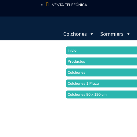

VENTA TELEFÓNICA
Colchones
Sommiers
Inicio
Productos
Colchones
Colchones 1 Plaza
Colchones 80 x 190 cm