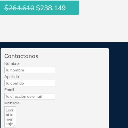
$
El
El
264.610
$
238.149
precio
precio
original
actual
era:
es:
$264.610.
$238.149.
Contactanos
Nombre
Apellido
Email
Mensaje