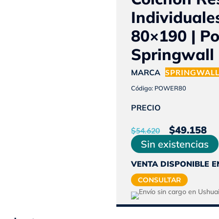
Individuale
80×190 | Po
Springwall
MARCA
SPRINGWAL
Código: POWER80
PRECIO
El
E
$
49.158
$
54.620
precio
p
Sin existencias
origina
a
VENTA DISPONIBLE E
era:
e
CONSULTAR
$54.62
$