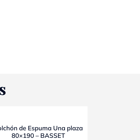
S
- 10%
olchón de Espuma Una plaza
80×190 – BASSET