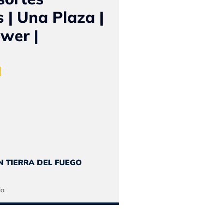
s | Una Plaza |
wer |
L
l
recio
l
ctual
N TIERRA DEL FUEGO
s:
0.
49.158.