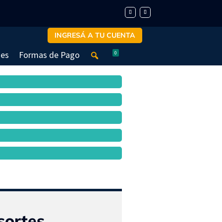
INGRESÁ A TU CUENTA
nes
Formas de Pago
0
sortes