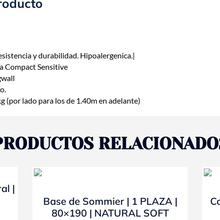
roducto
sistencia y durabilidad. Hipoalergenica.|
ma Compact Sensitive
gwall
o.
(por lado para los de 1.40m en adelante)
PRODUCTOS RELACIONADO
- 10%
al |
Base de Sommier | 1 PLAZA |
C
80×190 | NATURAL SOFT