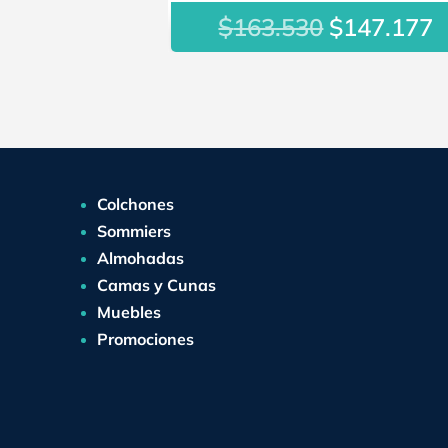
$
El
E
163.530
$
147.177
precio
p
original
a
era:
e
$163.530.
$
Colchones
Sommiers
Almohadas
Camas y Cunas
Muebles
Promociones