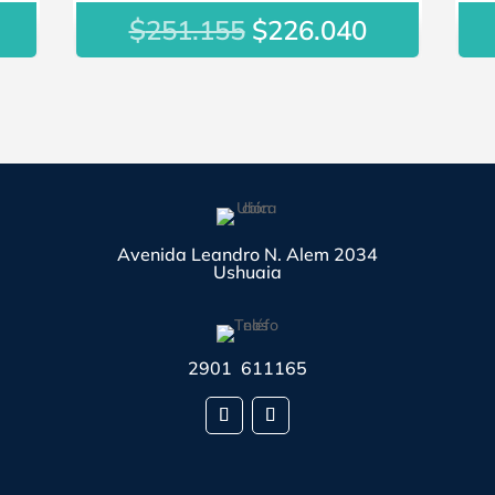
l
$
El
El
251.155
$
226.040
recio
precio
precio
ctual
original
actual
s:
era:
es:
147.177.
$251.155.
$226.040.
Avenida Leandro N. Alem 2034
Ushuaia
2901 611165