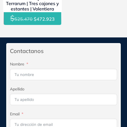
Terrarum | Tres cajones y
estantes | Volentiera
$
El
El
525.470
$
472.923
precio
precio
original
actual
era:
es:
$525.470.
$472.923.
Contactanos
Nombre
Apellido
Email