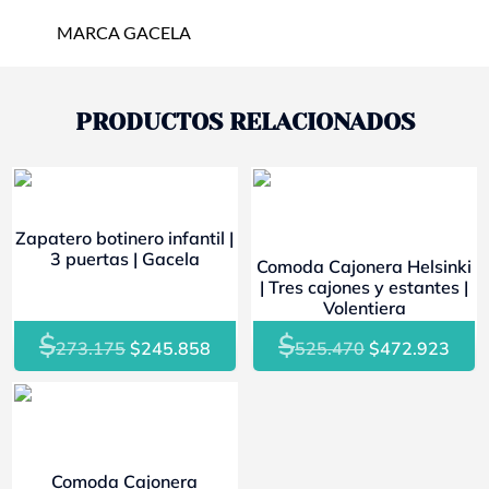
MARCA GACELA
PRODUCTOS RELACIONADOS
- 10%
- 10%
Zapatero botinero infantil |
3 puertas | Gacela
Comoda Cajonera Helsinki
| Tres cajones y estantes |
Volentiera
$
$
El
El
El
El
273.175
$
245.858
525.470
$
472.923
precio
precio
precio
prec
original
actual
original
actu
- 10%
era:
es:
era:
es:
$273.175.
$245.858.
$525.470.
$472
Comoda Cajonera