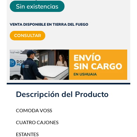
precio
precio
Sin existencias
original
actual
era:
es:
VENTA DISPONIBLE EN TIERRA DEL FUEGO
$346.690.
$312.021.
CONSULTAR
Descripción del Producto
COMODA VOSS
CUATRO CAJONES
ESTANTES