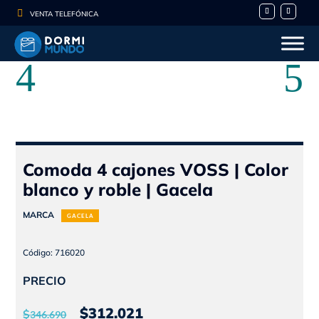

VENTA TELEFÓNICA
Comoda 4 cajones VOSS | Color
blanco y roble | Gacela
MARCA
GACELA
Código: 716020
PRECIO
El
El
$
312.021
$
346.690