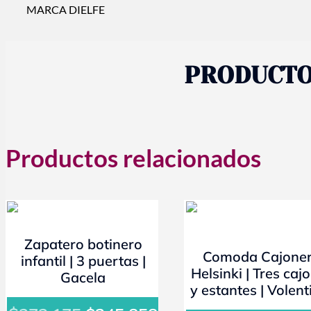
MARCA DIELFE
PRODUCTO
Productos relacionados
- 10%
- 10%
Zapatero botinero
Comoda Cajone
infantil | 3 puertas |
Helsinki | Tres caj
Gacela
y estantes | Volent