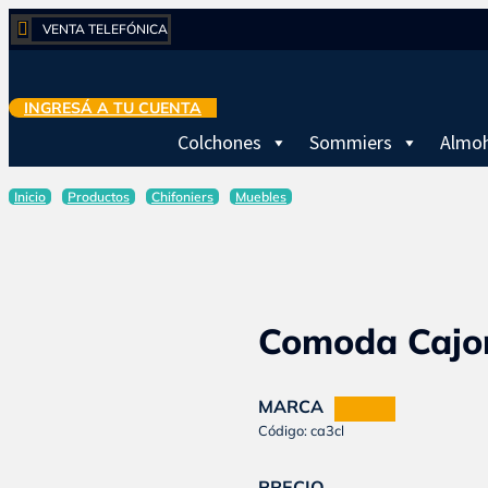

VENTA TELEFÓNICA
INGRESÁ A TU CUENTA
Colchones
Sommiers
Almo
Inicio
Productos
Chifoniers
Muebles
Comoda Cajone
MARCA
DIELFE
Código: ca3cl
PRECIO