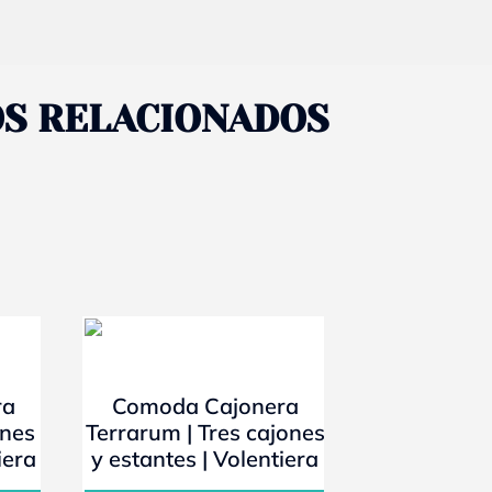
S RELACIONADOS
- 10%
ra
Comoda Cajonera
ones
Terrarum | Tres cajones
iera
y estantes | Volentiera