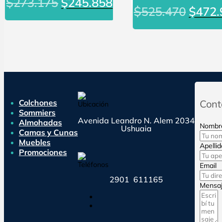
El
El
$
273.175
$
245.858
El
$
525.470
$
472.
precio
precio
preci
original
actual
origin
era:
es:
era:
$273.175.
$245.858.
$525.
Colchones
Cont
Sommiers
Avenida Leandro N. Alem 2034
Almohadas
Nombr
Ushuaia
Camas y Cunas
Muebles
Apellid
Promociones
Email
2901 611165
Mensa
Seguir
Seguir