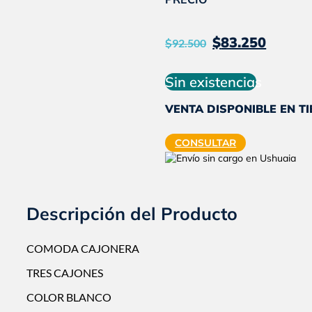
El
El
$
83.250
$
92.500
precio
prec
original
actu
Sin existencias
era:
es:
VENTA DISPONIBLE EN T
$92.500.
$83.
CONSULTAR
Descripción del Producto
COMODA CAJONERA
TRES CAJONES
COLOR BLANCO