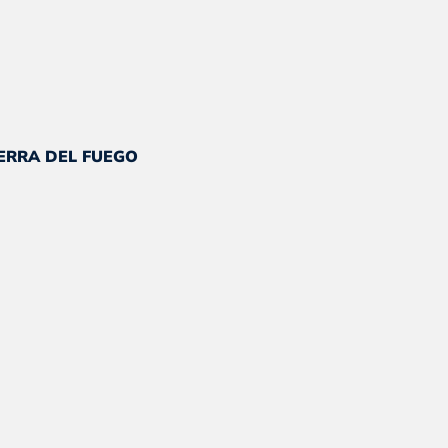
io
al
IERRA DEL FUEGO
250.