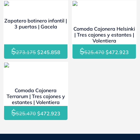
- 10%
- 10%
Zapatero botinero infantil |
3 puertas | Gacela
Comoda Cajonera Helsinki
| Tres cajones y estantes |
Volentiera
$
$
El
El
El
El
273.175
$
245.858
525.470
$
472.923
precio
precio
precio
prec
original
actual
original
actu
- 10%
era:
es:
era:
es:
$273.175.
$245.858.
$525.470.
$472
Comoda Cajonera
Terrarum | Tres cajones y
estantes | Volentiera
$
El
El
525.470
$
472.923
precio
precio
original
actual
era:
es: