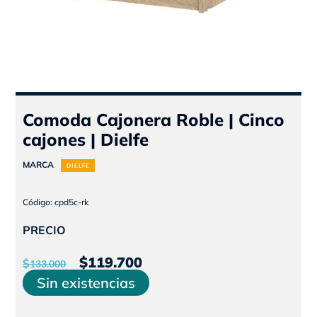
Comoda Cajonera Roble | Cinco
cajones | Dielfe
MARCA
DIELFE
Código: cpd5c-rk
PRECIO
El
El
$
119.700
$
133.000
precio
precio
Sin existencias
original
actual