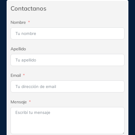
$525.470.
$472.923.
Contactanos
Nombre
Apellido
Email
Mensaje