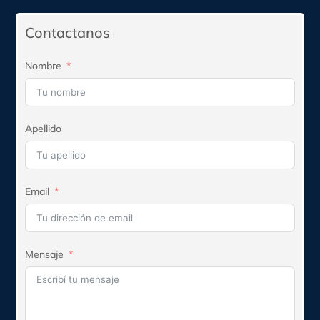
era:
es:
$268.115.
$241.304.
Contactanos
Nombre
Apellido
Email
Mensaje