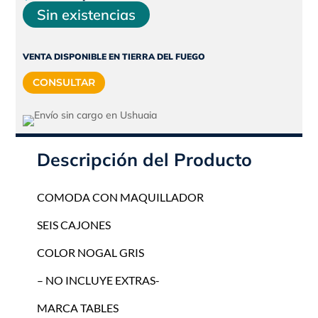
precio
precio
Sin existencias
original
actual
era:
es:
VENTA DISPONIBLE EN TIERRA DEL FUEGO
$477.985.
$430.187.
CONSULTAR
Descripción del Producto
COMODA CON MAQUILLADOR
SEIS CAJONES
COLOR NOGAL GRIS
– NO INCLUYE EXTRAS-
MARCA TABLES