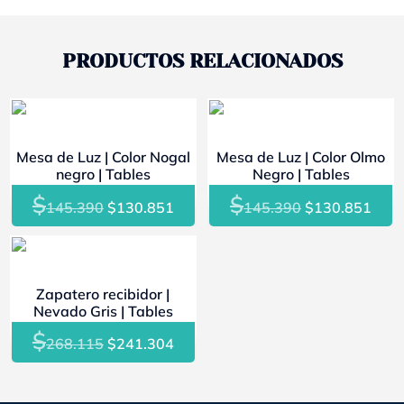
PRODUCTOS RELACIONADOS
- 10%
- 10%
Mesa de Luz | Color Nogal
Mesa de Luz | Color Olmo
negro | Tables
Negro | Tables
$
$
El
El
El
El
145.390
$
130.851
145.390
$
130.851
precio
precio
precio
prec
original
actual
original
actu
- 10%
era:
es:
era:
es:
Zapatero recibidor |
$145.390.
$130.851.
$145.390.
$130
Nevado Gris | Tables
$
El
El
268.115
$
241.304
precio
precio
original
actual