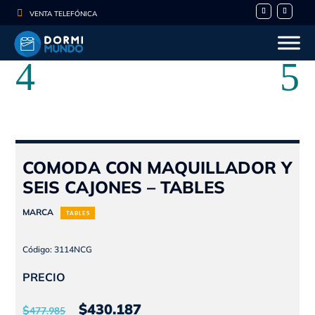

VENTA TELEFÓNICA
COMODA CON MAQUILLADOR Y
SEIS CAJONES – TABLES
MARCA
TABLES
Código: 3114NCG
PRECIO
El
El
$
430.187
$
477.985