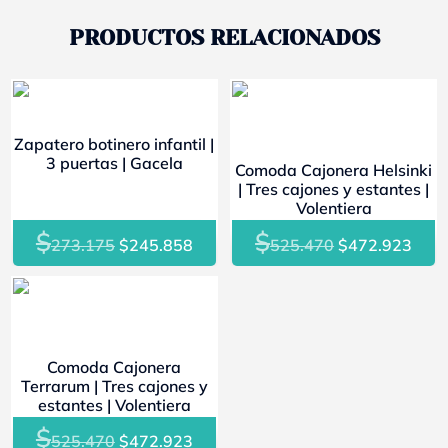
PRODUCTOS RELACIONADOS
- 10%
- 10%
Zapatero botinero infantil |
3 puertas | Gacela
Comoda Cajonera Helsinki
| Tres cajones y estantes |
Volentiera
$
$
El
El
El
El
273.175
$
245.858
525.470
$
472.923
precio
precio
precio
prec
original
actual
original
actu
- 10%
era:
es:
era:
es:
$273.175.
$245.858.
$525.470.
$472
Comoda Cajonera
Terrarum | Tres cajones y
estantes | Volentiera
$
El
El
525.470
$
472.923