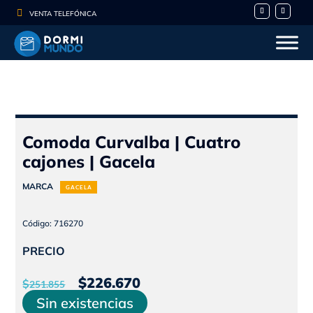

VENTA TELEFÓNICA
Comoda Curvalba | Cuatro
cajones | Gacela
MARCA
GACELA
Código: 716270
PRECIO
El
El
$
226.670
$
251.855
precio
precio
Sin existencias