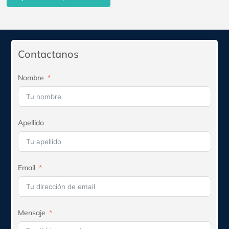
precio
precio
original
actual
era:
es:
$525.470.
$472.923.
Contactanos
Nombre
Apellido
Email
Mensaje