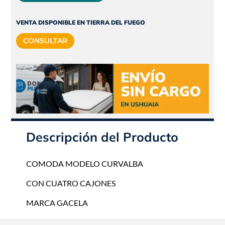
original
actual
era:
es:
VENTA DISPONIBLE EN TIERRA DEL FUEGO
$251.855.
$226.670.
CONSULTAR
Descripción del Producto
COMODA MODELO CURVALBA
CON CUATRO CAJONES
MARCA GACELA