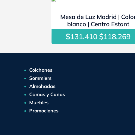
- 10%
Mesa de Luz Madrid | Colo
blanco | Centro Estant
$
El
E
131.410
$
118.269
precio
p
original
a
era:
e
$131.410.
$
Colchones
Sommiers
Almohadas
Camas y Cunas
Muebles
Promociones