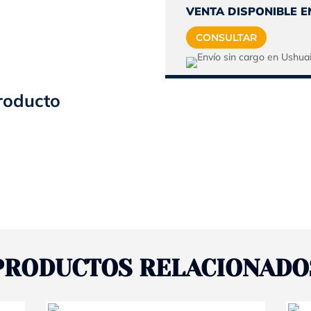
origin
VENTA DISPONIBLE E
era:
CONSULTAR
$306.
roducto
PRODUCTOS RELACIONADO