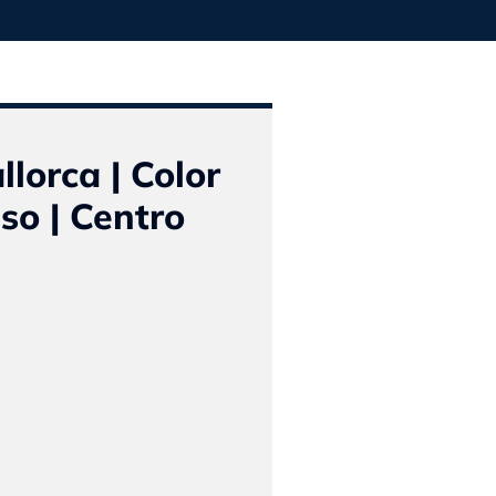
lorca | Color
so | Centro
El
o
precio