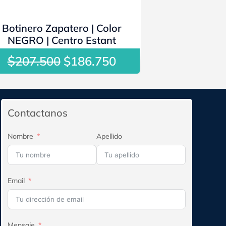
- 10%
Botinero Zapatero | Color
NEGRO | Centro Estant
$
El
El
207.500
$
186.750
precio
precio
original
actual
era:
es:
$207.500.
$186.750.
Contactanos
Nombre
Apellido
Email
Mensaje