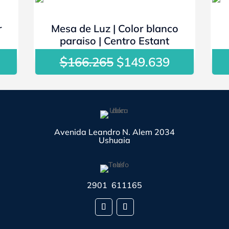
- 10%
r
Mesa de Luz | Color blanco
paraiso | Centro Estant
l
$
El
El
166.265
$
149.639
recio
precio
precio
ctual
original
actual
s:
era:
es:
118.269.
$166.265.
$149.639.
Avenida Leandro N. Alem 2034
Ushuaia
2901 611165