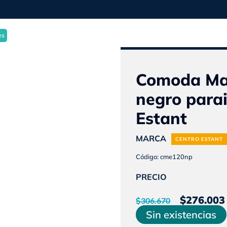
0
es
Comoda Mal
negro parai
Estant
MARCA
CENTRO ESTANT
Código: cme120np
PRECIO
El
$
276.003
$
306.670
preci
Sin existencias