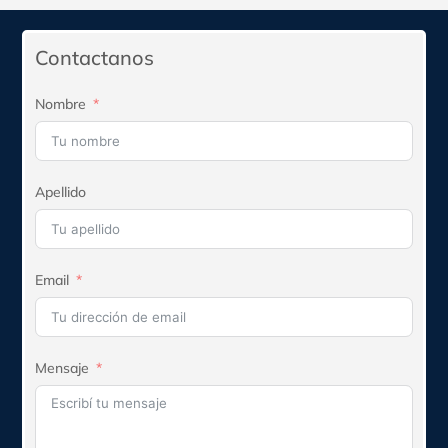
era:
es:
$525.470.
$472.923.
Contactanos
Nombre
Apellido
Email
Mensaje