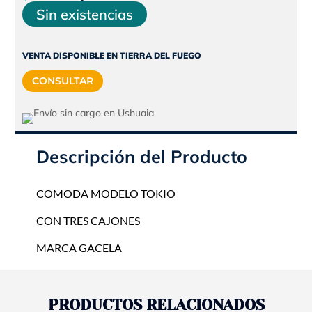
precio
precio
Sin existencias
original
actual
era:
es:
VENTA DISPONIBLE EN TIERRA DEL FUEGO
$283.525.
$255.173.
CONSULTAR
Descripción del Producto
COMODA MODELO TOKIO
CON TRES CAJONES
MARCA GACELA
PRODUCTOS RELACIONADOS