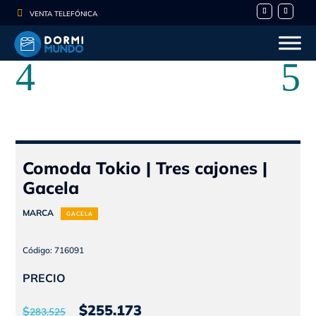

VENTA TELEFÓNICA
Comoda Tokio | Tres cajones |
Gacela
MARCA
GACELA
Código: 716091
PRECIO
El
El
$
255.173
$
283.525