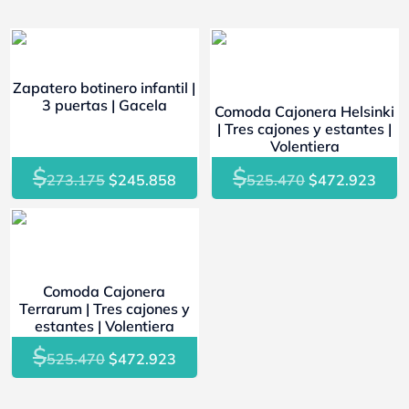
- 10%
- 10%
Zapatero botinero infantil |
3 puertas | Gacela
Comoda Cajonera Helsinki
| Tres cajones y estantes |
Volentiera
$
$
El
El
El
El
273.175
$
245.858
525.470
$
472.923
precio
precio
precio
prec
original
actual
original
actu
- 10%
era:
es:
era:
es:
$273.175.
$245.858.
$525.470.
$472
Comoda Cajonera
Terrarum | Tres cajones y
estantes | Volentiera
$
El
El
525.470
$
472.923
precio
precio
original
actual