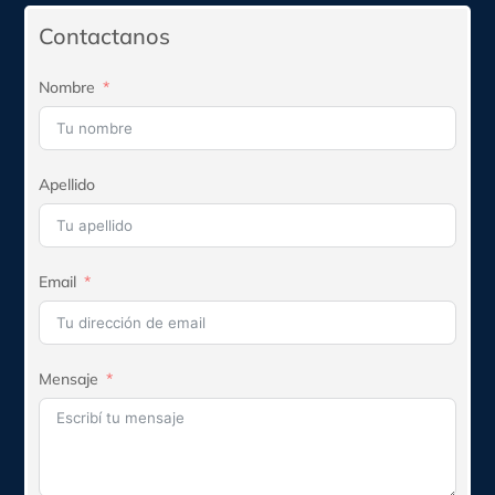
$503.575.
$453.218.
Contactanos
Nombre
Apellido
Email
Mensaje