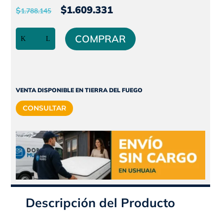
El
El
$
1.609.331
$
1.788.145
precio
precio
Conjunto
original
actual
COMPRAR
sommier
era:
es:
alta
$1.788.145.
$1.609.331.
densidad
140kg
|
VENTA DISPONIBLE EN TIERRA DEL FUEGO
Queen
CONSULTAR
Size
|
160x200
|
F360
|
SPRINGWALL
cantidad
Descripción del Producto