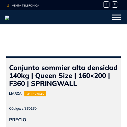

VENTA TELEFÓNICA
- 10%
Conjunto sommier alta densidad
140kg | Queen Size | 160×200 |
F360 | SPRINGWALL
MARCA
SPRINGWALL
Código: cf360160
PRECIO