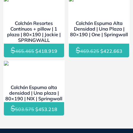
- 10%
- 10%
Colchón Resortes
Colchón Espuma Alta
Contínuos + pillow | 1
Densidad | Una Plaza |
plaza | 80×190 | Jackie |
80×190 | One | Springwall
SPRINGWALL
$
$
El
El
El
El
465.465
$
418.919
469.625
$
422.663
precio
precio
precio
prec
original
actual
original
actu
- 10%
era:
es:
era:
es:
$465.465.
$418.919.
$469.625.
$422
Colchón Espuma alta
densidad | Una plaza |
80×190 | NIX | Springwall
$
El
El
503.575
$
453.218
precio
precio
original
actual
era:
es: