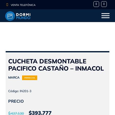

VENTA TELEFÓNICA
CUCHETA DESMONTABLE
PACIFICO CASTAÑO – INMACOL
MARCA
INMACOL
Código: IN201-3
PRECIO
El
El
$
393.777
$
437.530