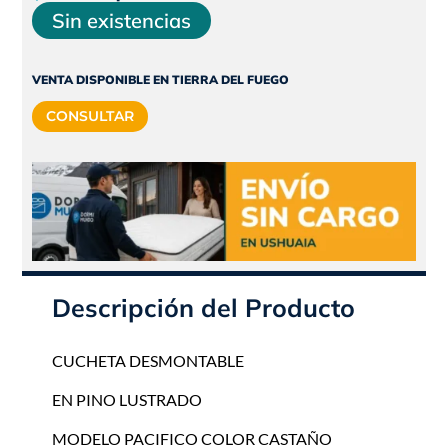
precio
precio
Sin existencias
original
actual
era:
es:
VENTA DISPONIBLE EN TIERRA DEL FUEGO
$437.530.
$393.777.
CONSULTAR
Descripción del Producto
CUCHETA DESMONTABLE
EN PINO LUSTRADO
MODELO PACIFICO COLOR CASTAÑO