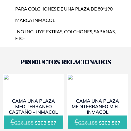
PARA COLCHONES DE UNA PLAZA DE 80*190
MARCA INMACOL
-NO INCLUYE EXTRAS, COLCHONES, SABANAS,
ETC-
PRODUCTOS RELACIONADOS
- 10%
- 10%
CAMA UNA PLAZA
CAMA UNA PLAZA
MEDITERRANEO
MEDITERRANEO MIEL –
CASTAÑO – INMACOL
INMACOL
$
$
El
El
El
El
226.185
$
203.567
226.185
$
203.567
precio
precio
precio
prec