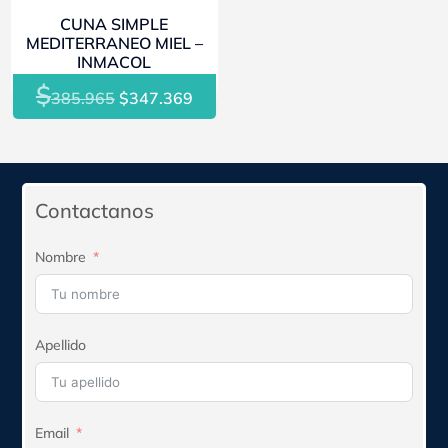
$190.910.
$171.819.
$309.880.
$278
CUNA SIMPLE
MEDITERRANEO MIEL –
INMACOL
$
El
El
385.965
$
347.369
precio
precio
original
actual
era:
es:
$385.965.
$347.369.
Contactanos
Nombre
Apellido
Email