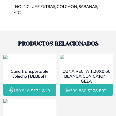
-NO INCLUYE EXTRAS, COLCHON, SABANAS,
ETC-
PRODUCTOS RELACIONADOS
- 10%
- 10%
Cuna transportable
CUNA RECTA 1,20X0,60
colecho | BEBESIT
BLANCA CON CAJON |
GEZA
$
$
El
El
El
El
190.910
$
171.819
309.880
$
278.892
precio
precio
precio
prec
original
actual
original
actu
- 10%
era:
es:
era:
es: