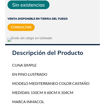
precio
precio
Sin existencias
original
actual
era:
es:
VENTA DISPONIBLE EN TIERRA DEL FUEGO
$330.325.
$297.293.
CONSULTAR
Descripción del Producto
CUNA SIMPLE
EN PINO LUSTRADO
MODELO MEDITERRANEO COLOR CASTAÑO
MEDIDAS: 150CM X 60CM X 104CM
MARCA INMACOL