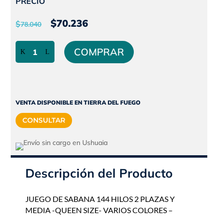
PRECIO
El
El
$
70.236
$
78.040
precio
precio
JUEGO
original
actual
COMPRAR
DE
era:
es:
SABANA
$78.040.
$70.236.
144
HILOS
2
VENTA DISPONIBLE EN TIERRA DEL FUEGO
PLAZAZ
CONSULTAR
Y
MEDIA
-
QUEEN
SIZE-
Descripción del Producto
VARIOS
COLORES
JUEGO DE SABANA 144 HILOS 2 PLAZAS Y
-
MEDIA -QUEEN SIZE- VARIOS COLORES –
POLIPLUMA