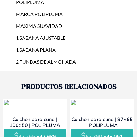
POLIPLUMA
cantidad
MARCA POLIPLUMA
MAXIMA SUAVIDAD
1 SABANA AJUSTABLE
1 SABANA PLANA
2 FUNDAS DE ALMOHADA
PRODUCTOS RELACIONADOS
- 10%
- 10%
Colchon para cuna |
Colchon para cuna | 97×65
100×50 | POLIPLUMA
| POLIPLUMA
$
$
El
El
El
El
47.765
$
42.989
53.390
$
48.051