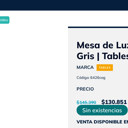
0
ebles
Mesa de Luz
Gris | Table
MARCA
TABLES
Código: 6426cog
PRECIO
El
$
130.851
$
145.390
preci
Sin existencias
origin
VENTA DISPONIBLE E
era: