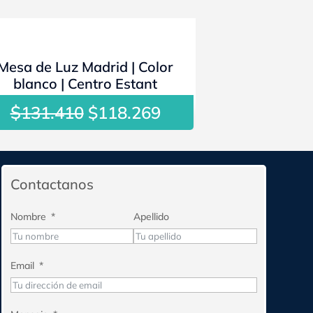
- 10%
Mesa de Luz Madrid | Color
blanco | Centro Estant
$
El
El
131.410
$
118.269
precio
precio
original
actual
era:
es:
$131.410.
$118.269.
Contactanos
Nombre
Apellido
Email