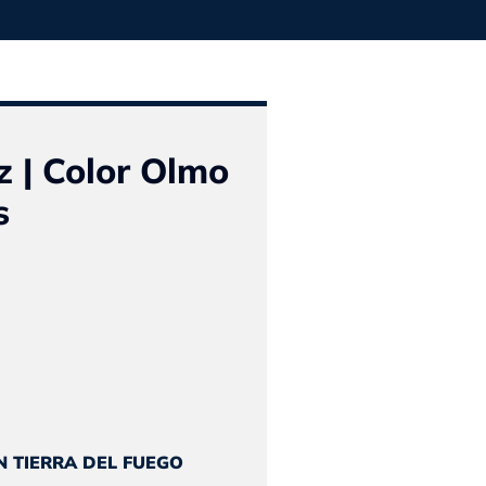
 | Color Olmo
s
El
o
precio
al
actual
N TIERRA DEL FUEGO
es: