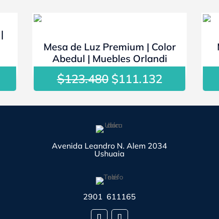
- 10%
|
Mesa de Luz Premium | Color
Abedul | Muebles Orlandi
$
El
El
123.480
$
111.132
ecio
precio
precio
tual
original
actual
:
era:
es:
2.703.
$123.480.
$111.132.
Avenida Leandro N. Alem 2034
Ushuaia
2901 611165