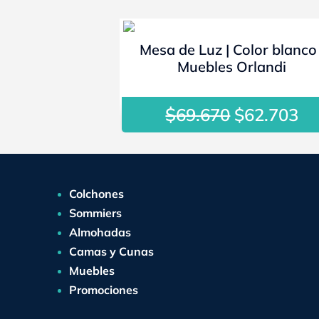
- 10%
Mesa de Luz | Color blanco 
Muebles Orlandi
$
El
El
69.670
$
62.703
precio
pr
original
ac
era:
es
$69.670.
$6
Colchones
Sommiers
Almohadas
Camas y Cunas
Muebles
Promociones