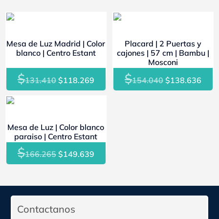
- 10%
- 10%
Mesa de Luz Madrid | Color
Placard | 2 Puertas y
blanco | Centro Estant
cajones | 57 cm | Bambu |
Mosconi
$
$
El
El
El
El
131.410
$
118.269
154.040
$
138.636
precio
precio
precio
prec
original
actual
original
actu
- 10%
era:
es:
era:
es:
Mesa de Luz | Color blanco
$131.410.
$118.269.
$154.040.
$138
paraiso | Centro Estant
$
El
El
166.265
$
149.639
precio
precio
original
actual
era:
es:
$166.265.
$149.639.
Contactanos