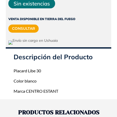
precio
precio
Sin existencias
original
actual
era:
es:
VENTA DISPONIBLE EN TIERRA DEL FUEGO
$403.550.
$363.195.
CONSULTAR
Descripción del Producto
Placard Libe 30
Color blanco
Marca CENTRO ESTANT
PRODUCTOS RELACIONADOS