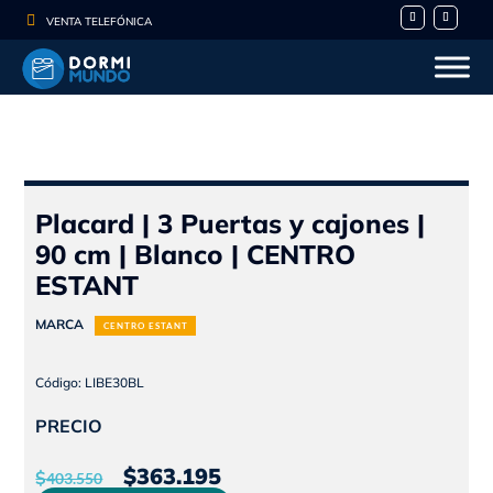

VENTA TELEFÓNICA
Placard | 3 Puertas y cajones |
90 cm | Blanco | CENTRO
ESTANT
MARCA
CENTRO ESTANT
Código: LIBE30BL
PRECIO
El
El
$
363.195
$
403.550