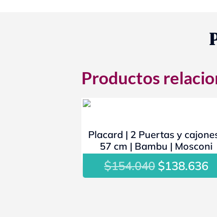
Productos relaci
- 10%
Placard | 2 Puertas y cajones
57 cm | Bambu | Mosconi
$
El
E
154.040
$
138.636
precio
p
original
a
era:
e
$154.040.
$