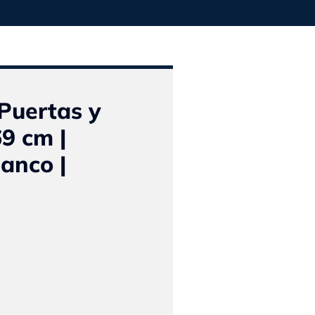
 Puertas y
69 cm |
anco |
El