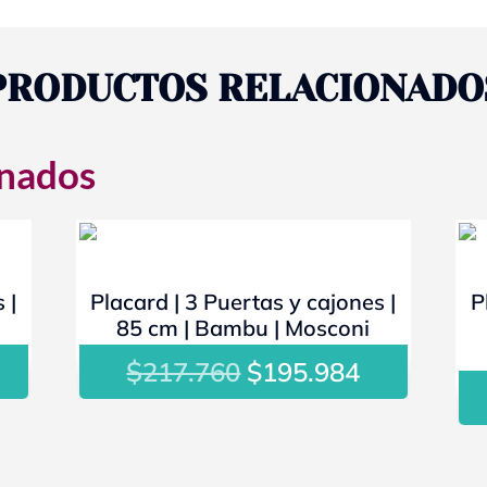
PRODUCTOS RELACIONADO
onados
- 10%
 |
Placard | 3 Puertas y cajones |
P
85 cm | Bambu | Mosconi
l
$
El
El
217.760
$
195.984
recio
precio
precio
ctual
original
actual
s:
era:
es:
138.636.
$217.760.
$195.984.