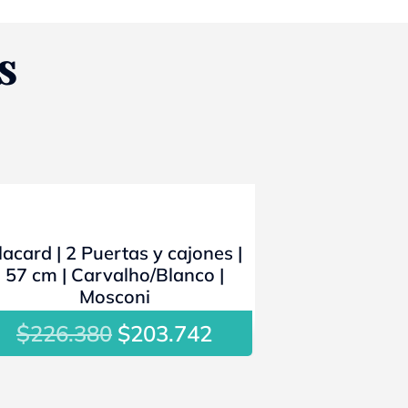
S
- 10%
lacard | 2 Puertas y cajones |
57 cm | Carvalho/Blanco |
Mosconi
$
El
El
226.380
$
203.742
precio
precio
original
actual
era:
es: