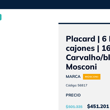
0
s
Placard | 6
cajones | 1
Carvalho/bl
Mosconi
MARCA
MOSCONI
Código: 56817
PRECIO
El
$
451.201
$
501.335