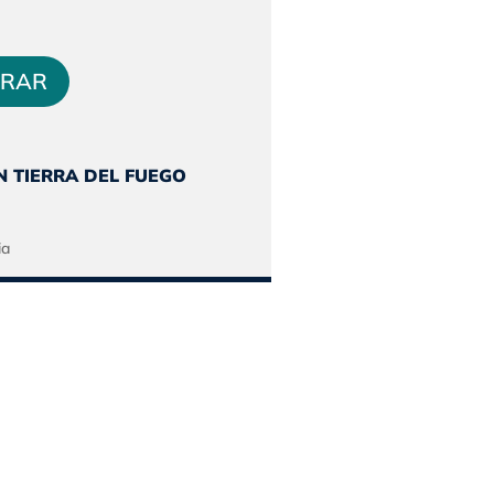
o
precio
al
actual
es:
RAR
335.
$451.201.
N TIERRA DEL FUEGO