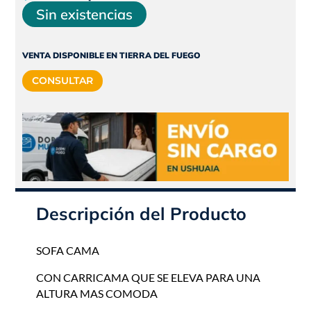
precio
precio
Sin existencias
original
actual
era:
es:
VENTA DISPONIBLE EN TIERRA DEL FUEGO
$1.341.780.
$1.207.602.
CONSULTAR
Descripción del Producto
SOFA CAMA
CON CARRICAMA QUE SE ELEVA PARA UNA
ALTURA MAS COMODA