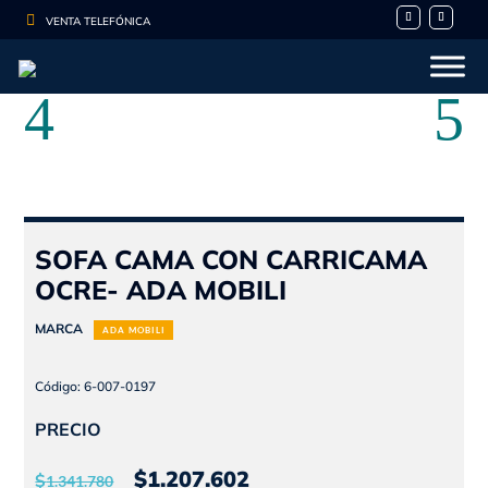

VENTA TELEFÓNICA
SOFA CAMA CON CARRICAMA
OCRE- ADA MOBILI
MARCA
ADA MOBILI
Código: 6-007-0197
PRECIO
El
El
$
1.207.602
$
1.341.780