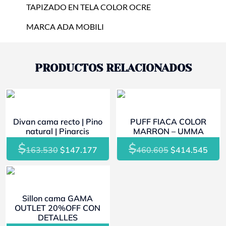
TAPIZADO EN TELA COLOR OCRE
MARCA ADA MOBILI
PRODUCTOS RELACIONADOS
- 10%
- 10%
Divan cama recto | Pino
PUFF FIACA COLOR
natural | Pinarcis
MARRON – UMMA
$
$
El
El
El
El
163.530
$
147.177
460.605
$
414.545
precio
precio
precio
prec
original
actual
original
actu
- 20%
era:
es:
era:
es:
Sillon cama GAMA
$163.530.
$147.177.
$460.605.
$414
OUTLET 20%OFF CON
DETALLES