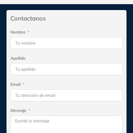
era:
es:
$172.050.
$154.845.
Contactanos
Nombre
Apellido
Email
Mensaje