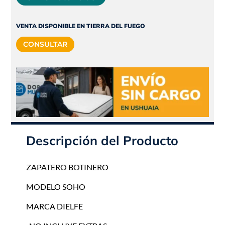
original
actual
era:
es:
VENTA DISPONIBLE EN TIERRA DEL FUEGO
$110.115.
$99.104.
CONSULTAR
Descripción del Producto
ZAPATERO BOTINERO
MODELO SOHO
MARCA DIELFE