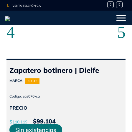

VENTA TELEFÓNICA
Zapatero botinero | Dielfe
MARCA
DIELFE
Código: zas070-ca
PRECIO
El
El
$
99.104
$
110.115
precio
precio
Sin existencias