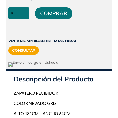
precio
precio
Zapatero
original
actual
COMPRAR
recibidor
era:
es:
|
$268.115.
$241.304.
Nevado
Gris
|
VENTA DISPONIBLE EN TIERRA DEL FUEGO
Tables
CONSULTAR
cantidad
Descripción del Producto
ZAPATERO RECIBIDOR
COLOR NEVADO GRIS
ALTO 181CM – ANCHO 64CM –