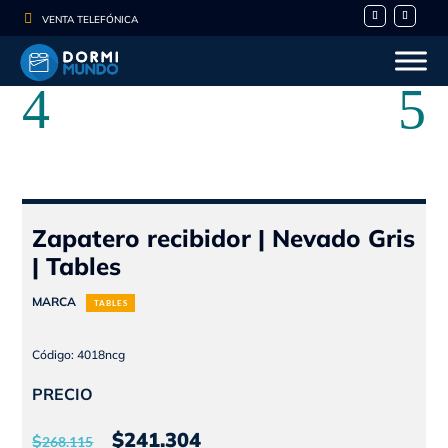

VENTA TELEFÓNICA
- 10%
Zapatero recibidor | Nevado Gris
| Tables
MARCA
TABLES
Código: 4018ncg
PRECIO
El
El
$
241.304
$
268.115