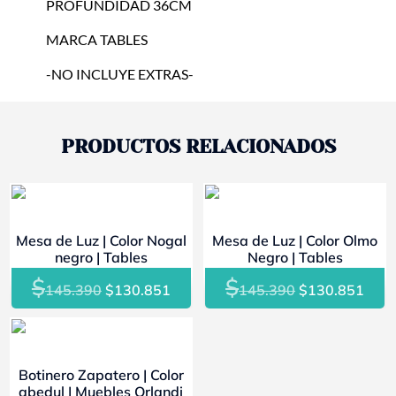
PROFUNDIDAD 36CM
MARCA TABLES
-NO INCLUYE EXTRAS-
PRODUCTOS RELACIONADOS
- 10%
- 10%
Mesa de Luz | Color Nogal
Mesa de Luz | Color Olmo
negro | Tables
Negro | Tables
$
$
El
El
El
El
145.390
$
130.851
145.390
$
130.851
precio
precio
precio
prec
original
actual
original
actu
- 10%
era:
es:
era:
es:
Botinero Zapatero | Color
$145.390.
$130.851.
$145.390.
$130
abedul | Muebles Orlandi