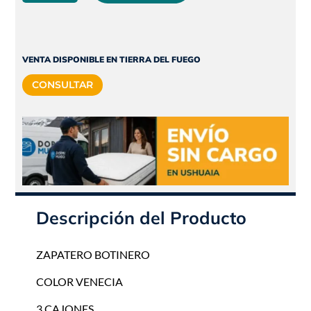
era:
es:
|
$172.050.
$154.845.
Color
VENECIA
|
VENTA DISPONIBLE EN TIERRA DEL FUEGO
Muebles
CONSULTAR
Orlandi
cantidad
Descripción del Producto
ZAPATERO BOTINERO
COLOR VENECIA
3 CAJONES