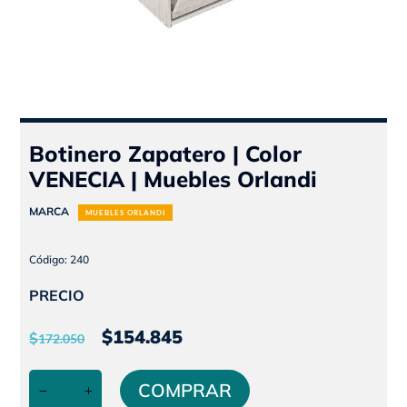
Botinero Zapatero | Color
VENECIA | Muebles Orlandi
MARCA
MUEBLES ORLANDI
Código: 240
PRECIO
El
El
$
154.845
$
172.050
precio
precio
Botinero
original
actual
COMPRAR
Zapatero