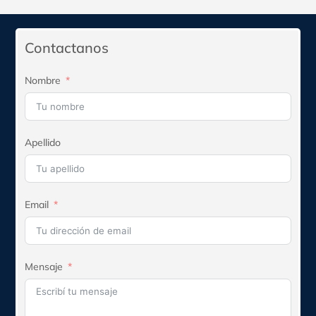
original
actual
era:
es:
$172.050.
$154.845.
Contactanos
Nombre
Apellido
Email
Mensaje