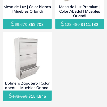
Mesa de Luz | Color blanco
Mesa de Luz Premium |
| Muebles Orlandi
Color Abedul | Muebles
Orlandi
$
$
El
El
El
El
69.670
$
62.703
123.480
$
111.132
precio
precio
precio
prec
original
actual
original
actu
- 10%
era:
es:
era:
es:
$69.670.
$62.703.
$123.480.
$111
Botinero Zapatero | Color
abedul | Muebles Orlandi
$
El
El
172.050
$
154.845
precio
precio