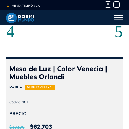

VENTA TELEFÓNICA
Mesa de Luz | Color Venecia |
Muebles Orlandi
MARCA
MUEBLES ORLANDI
Código: 107
PRECIO
El
El
$
62.703
$
69.670