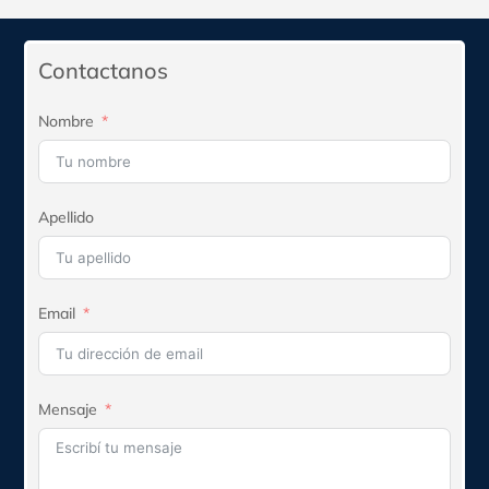
era:
es:
$131.410.
$118.269.
Contactanos
Nombre
Apellido
Email
Mensaje