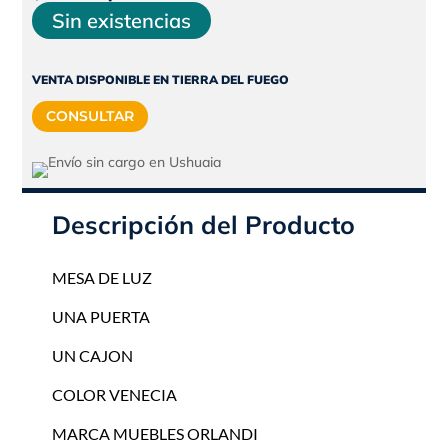
precio
precio
Sin existencias
original
actual
era:
es:
VENTA DISPONIBLE EN TIERRA DEL FUEGO
$69.670.
$62.703.
CONSULTAR
Descripción del Producto
MESA DE LUZ
UNA PUERTA
UN CAJON
COLOR VENECIA
MARCA MUEBLES ORLANDI