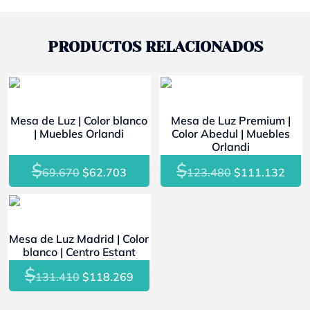
PRODUCTOS RELACIONADOS
- 10%
- 10%
Mesa de Luz | Color blanco
Mesa de Luz Premium |
| Muebles Orlandi
Color Abedul | Muebles
Orlandi
$
$
El
El
El
El
69.670
$
62.703
123.480
$
111.132
precio
precio
precio
prec
original
actual
original
actu
- 10%
era:
es:
era:
es:
Mesa de Luz Madrid | Color
$69.670.
$62.703.
$123.480.
$111
blanco | Centro Estant
$
El
El
131.410
$
118.269
precio
precio
original
actual