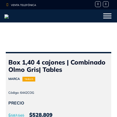

VENTA TELEFÓNICA
Box 1,40 4 cajones | Combinado
Olmo Gris| Tables
MARCA
TABLES
Código: 6442COG
PRECIO
El
El
$
528.809
$
587.565