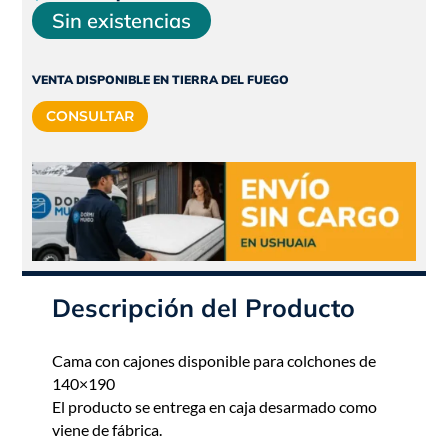
precio
precio
Sin existencias
original
actual
era:
es:
VENTA DISPONIBLE EN TIERRA DEL FUEGO
$587.565.
$528.809.
CONSULTAR
Descripción del Producto
Cama con cajones disponible para colchones de
140×190
El producto se entrega en caja desarmado como
viene de fábrica.