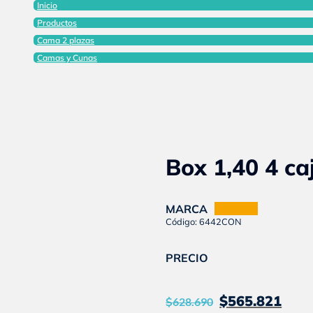
Inicio
Productos
Cama 2 plazas
Camas y Cunas
Box 1,40 4 c
MARCA
TABLES
Código: 6442CON
PRECIO
El
El
$
565.821
$
628.690