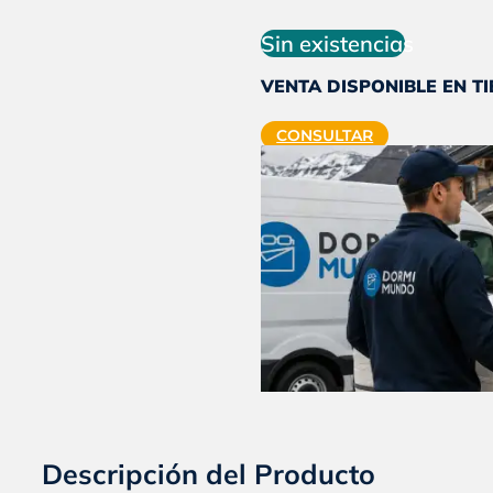
precio
pr
original
ac
Sin existencias
era:
es:
VENTA DISPONIBLE EN T
$628.690
$5
CONSULTAR
Descripción del Producto